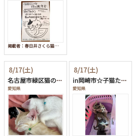
掲載者：春日井さくら猫…
8/17
(土)
8/17
(土)
名古屋市緑区猫の譲渡会
in岡崎市☆子猫たくさん…
愛知県
愛知県