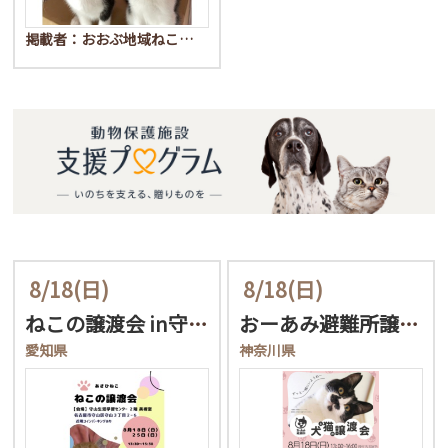
掲載者：おおぶ地域ねこ…
8/18
(日)
8/18
(日)
ねこの譲渡会 in守山生…
おーあみ避難所譲渡会in…
愛知県
神奈川県