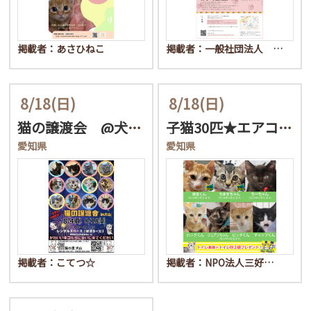
掲載者：あさひねこ
掲載者：一般社団法人 …
8/18
(日)
8/18
(日)
猫の譲渡会 @犬山市 レ…
子猫30匹★エアコンで涼…
愛知県
愛知県
掲載者：こてつ☆
掲載者：NPO法人三好…