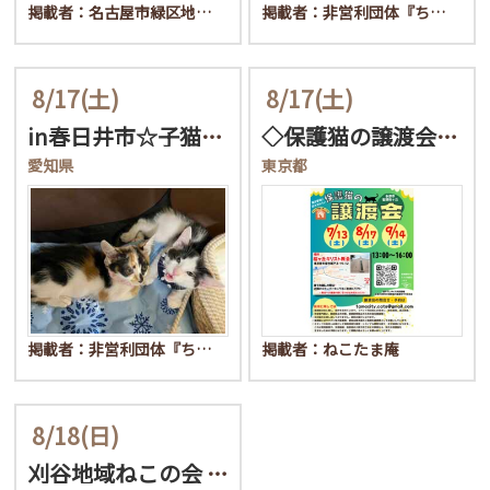
掲載者：名古屋市緑区地…
掲載者：非営利団体『ち…
8/17
(土)
8/17
(土)
in春日井市☆子猫が沢山…
◇保護猫の譲渡会◇in東…
愛知県
東京都
掲載者：非営利団体『ち…
掲載者：ねこたま庵
8/18
(日)
刈谷地域ねこの会 譲渡会