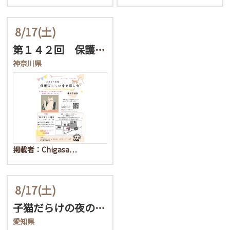
8/17
(土)
第１４２回 保護猫たちの…
神奈川県
掲載者：Chigasa…
8/17
(土)
子猫だらけの夜の譲渡会！
愛知県