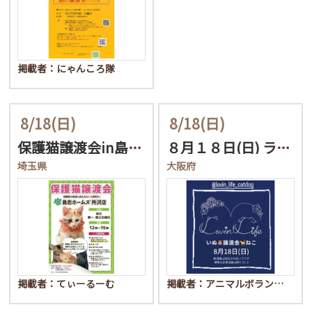
掲載者：にゃんころ隊
8/18
(日)
8/18
(日)
保護猫譲渡会in島忠ホー…
８月１８日(日) ラビン…
埼玉県
大阪府
掲載者：てぃーるーむ
掲載者：アニマルボラン…