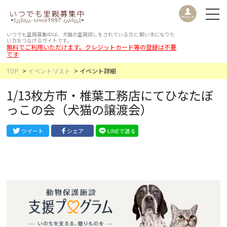
いつでも里親募集中は、犬猫の里親探しをされている方と
飼い主になりた
い方をつなげるサイトです。
無料でご利用いただけます。クレジットカード等の登録は不要
です
TOP
イベントリスト
イベント詳細
1/13枚方市・椎葉工務店にてひなたぼ
っこの会（犬猫の譲渡会）
ツイート
シェア
LINEで送る