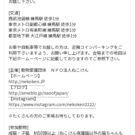
お越し下さい。
[交通]
西武池袋線 練馬駅 徒歩1分
東京メトロ副都心線 練馬駅 徒歩1分
東京メトロ有楽町線 練馬駅 徒歩1分
都営地下鉄 大江戸線 練馬駅 徒歩1分
お車や自転車等でお越しの方は、近隣コインパーキングをご
利用下さいますよう、お願い申し上げます。会場までの地図は
下記ホームーページに記載しておりますのでご参照下さい。
[主催] 動物愛護団体 ＮＰＯ法人ねこけん
【ホームページ】
http://nekoken.JP
【ブログ】
http://ameblo.jp/naoofjapan/
【Instagram】
https://www.instagram.com/nekoken2222/
※たくさんの方のご来場お待ちしております。
[参加動物]
成猫・子猫 約50頭以上（ねこけん保護猫以外の猫ちゃんも