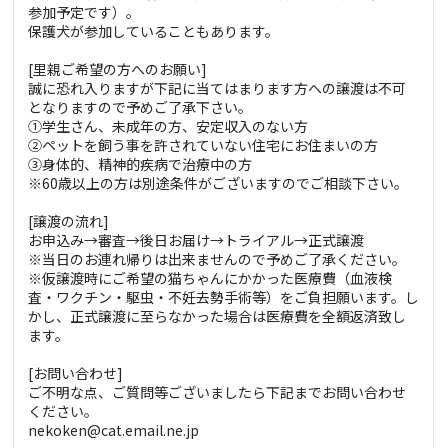
参加予定です）。
保護犬が参加していることもあります。
[里親ご希望の方へのお願い]
誠に恐れ入りますが下記に当てはまります方への譲渡は不可
となりますので予めご了承下さい。
①学生さん、未成年の方、安定収入のない方
②ペットを飼う事を許されていない住宅にお住まいの方
③身体的、精神的疾病で治療中の方
※60歳以上の方は別途条件がございますのでご相談下さい。
[譲渡の流れ]
お申込み→審査→後日お届け→トライアル→正式譲渡
※当日のお連れ帰りは出来ませんので予めご了承ください。
※仮譲渡時にご希望の猫ちゃんにかかった医療費（血液検
査・ワクチン・駆虫・不妊去勢手術等）をご負担願います。し
かし、正式譲渡に至らなかった場合は医療費を全額返済致し
ます。
[お問い合わせ]
ご不明な点、ご質問等ございましたら下記までお問い合わせ
ください。
nekoken@cat.email.ne.jp