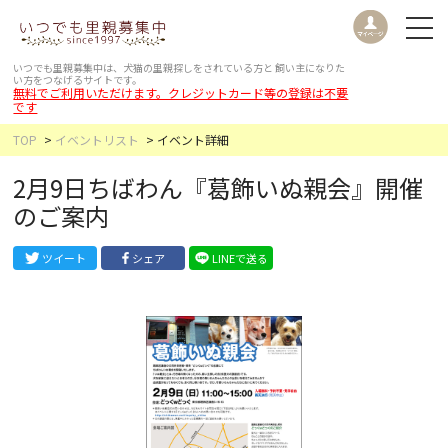
いつでも里親募集中は、犬猫の里親探しをされている方と
飼い主になりた
い方をつなげるサイトです。
無料でご利用いただけます。クレジットカード等の登録は不要
です
TOP
イベントリスト
イベント詳細
2月9日ちばわん『葛飾いぬ親会』開催
のご案内
ツイート
シェア
LINEで送る