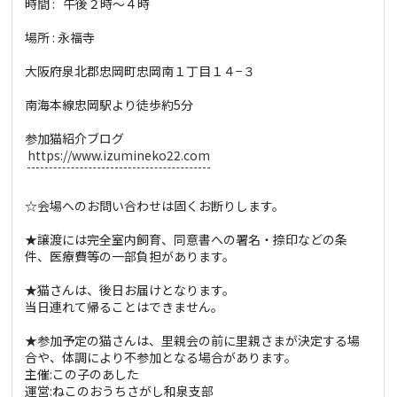
時間 : 午後２時～４時
場所 : 永福寺
大阪府泉北郡忠岡町忠岡南１丁目１４−３
南海本線忠岡駅より徒歩約5分
参加猫紹介ブログ
https://www.izumineko22.com
☆会場へのお問い合わせは固くお断りします。
★譲渡には完全室内飼育、同意書への署名・捺印などの条
件、医療費等の一部負担があります。
★猫さんは、後日お届けとなります。
当日連れて帰ることはできません。
★参加予定の猫さんは、里親会の前に里親さまが決定する場
合や、体調により不参加となる場合があります。
主催:この子のあした
運営:ねこのおうちさがし和泉支部