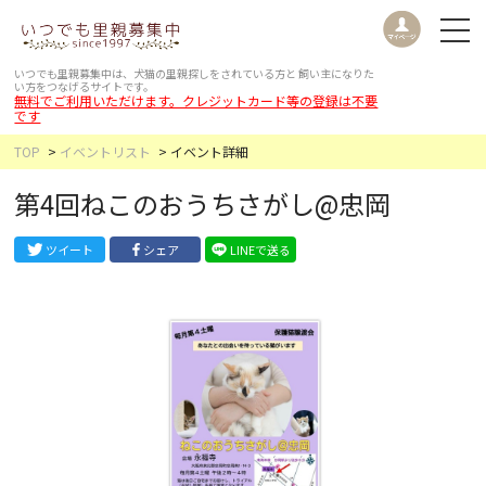
いつでも里親募集中は、犬猫の里親探しをされている方と
飼い主になりた
い方をつなげるサイトです。
無料でご利用いただけます。クレジットカード等の登録は不要
です
TOP
イベントリスト
イベント詳細
第4回ねこのおうちさがし@忠岡
ツイート
シェア
LINEで送る