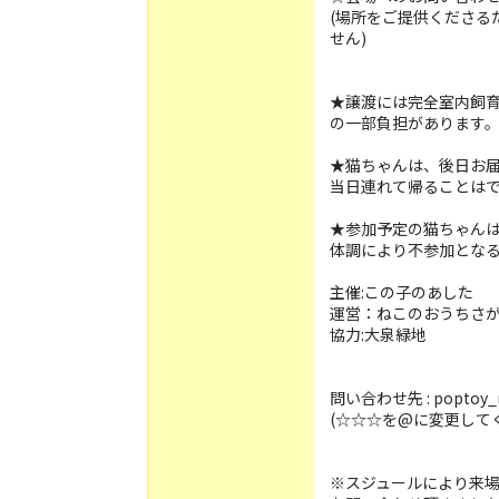
(場所をご提供くださる
せん)
★譲渡には完全室内飼
の一部負担があります
★猫ちゃんは、後日お
当日連れて帰ることは
★参加予定の猫ちゃん
体調により不参加とな
主催:この子のあした
運営：ねこのおうちさ
協力:大泉緑地
問い合わせ先 : poptoy_r
(☆☆☆を@に変更して
※スジュールにより来