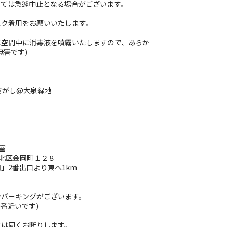
っては急遽中止となる場合がございます。
スク着用をお願いいたします。
に空間中に消毒液を噴霧いたしますので、あらか
無害です)
さがし@大泉緑地
室
堺市北区金岡町１２８
」2番出口より東へ1km
ンパーキングがございます。
番近いです)
せは固くお断りします。