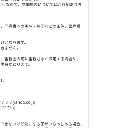
だけなので、参加猫のについてはご存知ありま
育、同意書への署名・捺印などの条件、医療費
。
届けとなります。
できません。
は、里親会の前に里親さまが決定する場合や、
る場合があります。
がし
☆☆☆yahoo.co.jp
ください)
場できないけど気になる子がいらっしゃる場合、