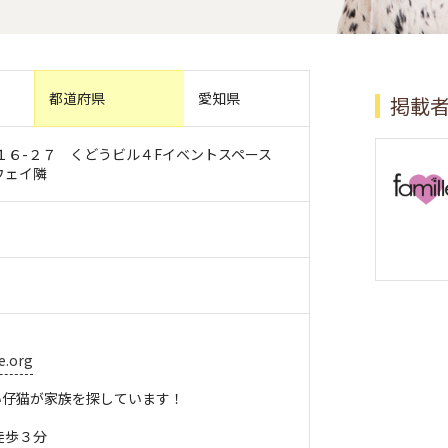
都道府県
愛知県
掲載
１６-２７ くどうビル４Fイベントスペース
ウェイ隣
e.org
い仔猫が家族を探しています！
徒歩３分