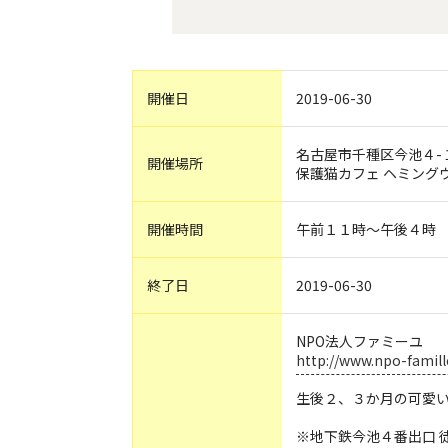
開催日
2019-06-30
名古屋市千種区今池４-
開催場所
保護猫カフェ ヘミング
開催時間
午前１１時〜午後４時
終了日
2019-06-30
NPO法人ファミーユ
http://www.npo-famill
生後２、３か月の可愛
※地下鉄今池４番出口 