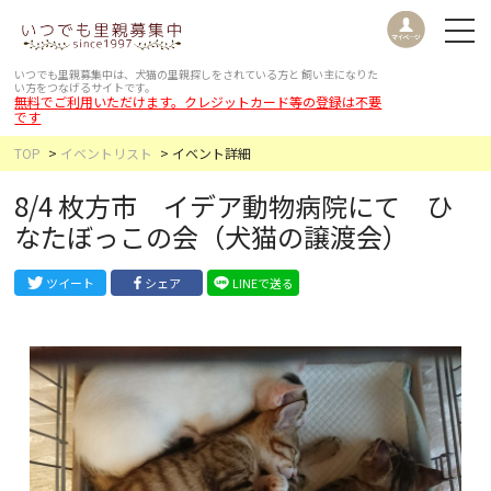
いつでも里親募集中は、犬猫の里親探しをされている方と
飼い主になりた
い方をつなげるサイトです。
無料でご利用いただけます。クレジットカード等の登録は不要
です
TOP
イベントリスト
イベント詳細
8/4 枚方市 イデア動物病院にて ひ
なたぼっこの会（犬猫の譲渡会）
ツイート
シェア
LINEで送る