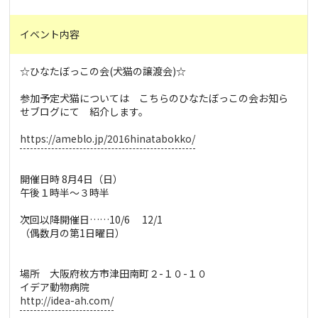
イベント内容
☆ひなたぼっこの会(犬猫の譲渡会)☆
参加予定犬猫については こちらのひなたぼっこの会お知ら
せブログにて 紹介します。
https://ameblo.jp/2016hinatabokko/
開催日時 8月4日（日）
午後１時半～３時半
次回以降開催日……10/6 12/1
（偶数月の第1日曜日）
場所 大阪府枚方市津田南町２-１０-１０
イデア動物病院
http://idea-ah.com/