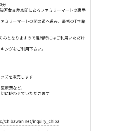
0分
～駿河台交差点間にあるファミリーマートの裏手
ファミリーマートの間の道へ進み、最初のT字路
のみとなりますので混雑時にはご利用いただけ
。
ーキングをご利用下さい。
グッズを販売します
の医療費など、
大切に使わせていただきます
p://chibawan.net/inquiry_chiba