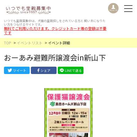
いつでも里親募集中は、犬猫の里親探しをされている方と
飼い主になりた
い方をつなげるサイトです。
無料でご利用いただけます。クレジットカード等の登録は不要
です
TOP
イベントリスト
イベント詳細
おーあみ避難所譲渡会in新山下
ツイート
シェア
LINEで送る