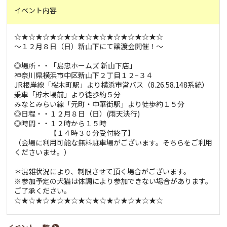
イベント内容
☆★☆★☆★☆★☆★☆★☆★☆★☆★☆★☆
～１２月８日（日）新山下にて譲渡会開催！～
◎場所・・「島忠ホームズ 新山下店」
神奈川県横浜市中区新山下２丁目１２−３４
JR根岸線「桜木町駅」より横浜市営バス（8.26.58.148系統）
乗車「貯木場前」より徒歩約５分
みなとみらい線「元町・中華街駅」より徒歩約１５分
◎日程・・１２月８日（日）(雨天決行)
◎時間・・１２時から１５時
【１４時３０分受付終了】
（会場に利用可能な無料駐車場がございます。そちらをご利用
くださいませ。）
＊混雑状況により、制限させて頂く場合がございます。
※参加予定の犬猫は体調により参加できない場合があります。
ご了承ください。
☆★☆★☆★☆★☆★☆★☆★☆★☆★☆★☆