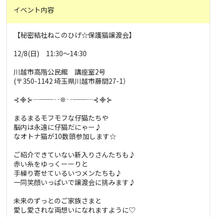
イベント内容
【秘密結社ねこのひげ☆保護猫譲渡会】
12/8(日) 11:30～14:30
川越市高階公民館 講座室2号
(〒350-1142 埼玉県川越市藤間27-1）
⊰᯽⊱┈──╌❊╌──┈⊰᯽⊱
まるまるモフモフな仔猫たちや
脳内は永遠に仔猫だにゃー♪
なオトナ猫が10数頭参加します☆
ご紹介できていない新入りさんたちも♪
赤い糸をゆっくーーりと
手繰り寄せているいつメンたちも♪
一同笑顔いっぱいで譲渡会に挑みます♪
未来のずっとのご家族さまと
愛し愛されな両想いになれますように♡