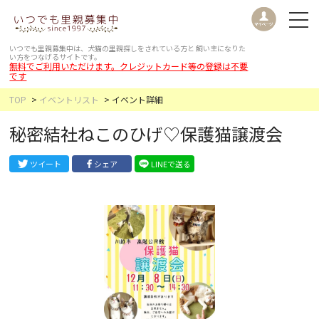
いつでも里親募集中は、犬猫の里親探しをされている方と
飼い主になりた
い方をつなげるサイトです。
無料でご利用いただけます。クレジットカード等の登録は不要
です
TOP
イベントリスト
イベント詳細
秘密結社ねこのひげ♡保護猫譲渡会
ツイート
シェア
LINEで送る