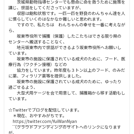
茨城県動物指導センターでも懸命に命を救うために施策を
講じ、世話をしてくださっていますが、
収容は飽和状態です。一匹一匹を野良のわんちゃん達を人
に慣らしていくのはなかなか難しいと思われます。
ですので、私たちは わんちゃんの幸せを一番に考えなが
ら、
坂東市役所で捕獲（保護）したこたちはできる限り県の
センターへ搬送することなく、
地元坂東市内で世話ができるよう坂東市役所へお願いし
ています。
坂東市の施設に保護されている成犬のために、フード、医
療行為（ワクチン接種）などの
協力をしています。昨年度も３トン以上のフード、のみだ
に薬、フィラリア薬等を提供しました。
坂東市の施設に保護されている成犬のために、ゆったり
過ごせるよう、
大型犬用ケージを会で用意して、捕獲箱から移す活動もし
ています。
☆Twitterでブログを配信しています。
＊現在、おやすみがちです。
https://twitter.com/YuiWanNyan
（クラウドファンディングのサイトへのリンクになります
が、