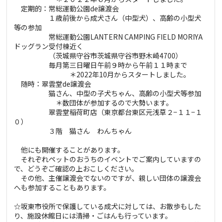
定期的：常総運動公園de譲渡会
１歳前後から成犬さん（中型犬）、高齢の小型犬
等の参加
常総運動公園LANTERN CAMPING FIELD MORIYA
ドッグラン受付棟近く
（茨城県守谷市茨城県守谷市野木崎4700）
毎月第三日曜日午前９時から午前１１時まで
＊2022年10月からスタートしました。
随時：翠雲堂de譲渡会
猫さん、中型の子犬ちゃん、高齢の小型犬等参加
＊数団体が参加するので大勢います。
翠雲堂稲荷町店（東京都台東区元浅草２−１１−１
０）
３階 猫さん わんちゃん
他にも開催することがあります。
それぞれペットのおうちのイベントでご案内していますの
で、どうぞご確認の上おこしください。
その他、主催譲渡会でないのですが、親しい団体の譲渡会
へも参加することもあります。
☆坂東市役所で保護している成犬に対しては、お散歩もした
り、施設休館日には清掃・ごはんも行っています。