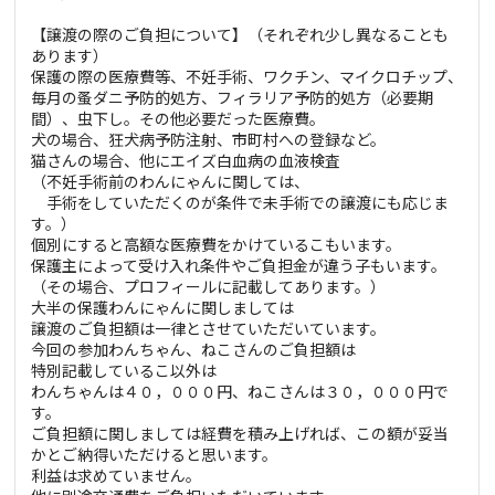
【譲渡の際のご負担について】（それぞれ少し異なることも
あります）
保護の際の医療費等、不妊手術、ワクチン、マイクロチップ、
毎月の蚤ダニ予防的処方、フィラリア予防的処方（必要期
間）、虫下し。その他必要だった医療費。
犬の場合、狂犬病予防注射、市町村への登録など。
猫さんの場合、他にエイズ白血病の血液検査
（不妊手術前のわんにゃんに関しては、
手術をしていただくのが条件で未手術での譲渡にも応じま
す。）
個別にすると高額な医療費をかけているこもいます。
保護主によって受け入れ条件やご負担金が違う子もいます。
（その場合、プロフィールに記載してあります。）
大半の保護わんにゃんに関しましては
譲渡のご負担額は一律とさせていただいています。
今回の参加わんちゃん、ねこさんのご負担額は
特別記載しているこ以外は
わんちゃんは４０，０００円、ねこさんは３０，０００円で
す。
ご負担額に関しましては経費を積み上げれば、この額が妥当
かとご納得いただけると思います。
利益は求めていません。