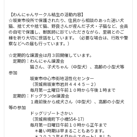
【わんにゃんサークル結生の活動内容】
☆坂東市役所で保護されたり、住民から相談のあった迷い犬
猫、捨て犬や捨て猫、野良さんが産んだ子犬・子猫など、会員
の自宅で保護し、獣医師に診ていただきながら、里親とのご
縁を祈り大切に世話をしています。（必要な場合は、行政や警
察などへの届も行っています。）
☆定期的な譲渡会は月３回開催しています。
定期的：わんにゃん譲渡会
猫さん、子犬ちゃん（中型犬）、高齢の小型犬等
参加
坂東市中心市街地活性化センター
（茨城県坂東市岩井４４４５－２）
毎月第一土曜日午前１０時から午後１時まで
定期的：ドッグランde譲渡会
１歳前後から成犬さん（中型犬）、高齢の小型犬
等の参加
ドッグリゾートさかい
（茨城県境町下小橋554-17）
毎月第一日曜日午前１０時から正午まで
＊暑い時期は早まることもあります。
＊２０２２年６月からスタートしました。