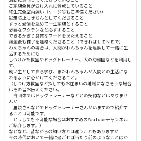
ご家族全員が受け入れに賛成していること
終生完全室内飼い（ケージ等もご準備ください）
逃走防止もきちんとしてくださること
ずっと愛情を込めて一生家族とすること
必要なワクチンなど必ずすること
できるかぎり良質なフードをあたえること
譲渡後も様子を連絡くださること（できればＬＩＮＥで）
わんちゃんの場合は、人間がわんちゃんを理解して一緒に生
活するためにも
しつけかた教室やドッグトレーナー、犬の幼稚園などを利用し
て、
飼い主として自ら学び、またわんちゃんが人間との生活にな
れるように心がけてくださること。
（しつけ方教室など探してもお住まいの地域になさそうな場合
はその旨お伝えください。
当団体ではドッグトレーナーなどとの契約などはありませ
んが
里親さんなどでドッグトレーナーさんがいますので紹介す
ることは可能です。
どうしても不可能な場合はおすすめのYouTubeチャンネル
ご紹介します。）
などなど、昔ながらの飼い方とは違うこともありますが
今の時代において一緒に過ごせば当たり前のようなことばか