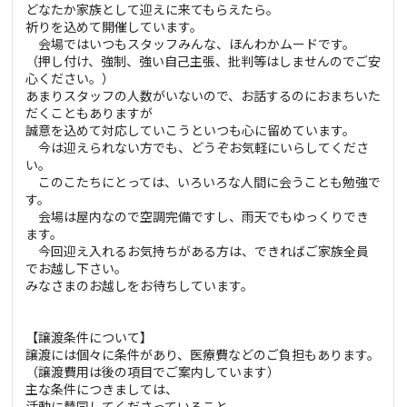
どなたか家族として迎えに来てもらえたら。
祈りを込めて開催しています。
会場ではいつもスタッフみんな、ほんわかムードです。
（押し付け、強制、強い自己主張、批判等はしませんのでご安
心ください。）
あまりスタッフの人数がいないので、お話するのにおまちいた
だくこともありますが
誠意を込めて対応していこうといつも心に留めています。
今は迎えられない方でも、どうぞお気軽にいらしてくださ
い。
このこたちにとっては、いろいろな人間に会うことも勉強で
す。
会場は屋内なので空調完備ですし、雨天でもゆっくりでき
ます。
今回迎え入れるお気持ちがある方は、できればご家族全員
でお越し下さい。
みなさまのお越しをお待ちしています。
【譲渡条件について】
譲渡には個々に条件があり、医療費などのご負担もあります。
（譲渡費用は後の項目でご案内しています）
主な条件につきましては、
活動に賛同してくださっていること