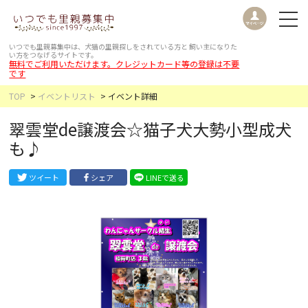
いつでも里親募集中は、犬猫の里親探しをされている方と
飼い主になりた
い方をつなげるサイトです。
無料でご利用いただけます。クレジットカード等の登録は不要
です
TOP
イベントリスト
イベント詳細
翠雲堂de譲渡会☆猫子犬大勢小型成犬
も♪
ツイート
シェア
LINEで送る