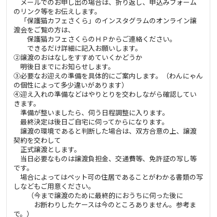
メールでのお申し出の場合は、折り返し、申込みフォーム
のリンク等をお伝えします。
「保護猫カフェさくら」のインスタグラムのオンライン譲
渡会をご覧の方は、
保護猫カフェさくらのＨＰからご連絡ください。
できるだけ詳細に記入お願いします。
②譲渡のおはなしをすすめていくかどうか
明後日までにお知らせします。
③必要なお迎えの準備を具体的にご案内します。（わんにゃん
の個性によって多少違いがあります）
④迎え入れの準備などはやりとりを交わしながら確認してい
きます。
準備が整いましたら、伺う日程調整に入ります。
最終決定は後日ご自宅に伺ってからになります。
譲渡の環境であると判断した場合は、双方合意の上、譲渡
契約を交わして
正式譲渡とします。
当日必要なものは譲渡負担金、交通費等、免許証の写し等
です。
場合によってはペット可の住居であることがわかる書類の写
しなどもご用意ください。
（今まで譲渡のために最終的におうちに伺った後に
お断わりしたケースは今のところありません。参考ま
で。）