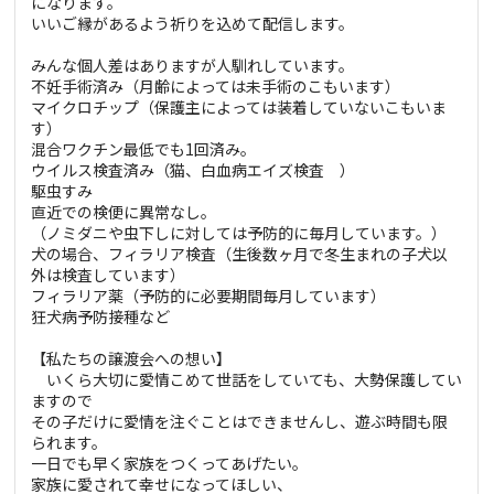
になります。
いいご縁があるよう祈りを込めて配信します。
みんな個人差はありますが人馴れしています。
不妊手術済み（月齢によっては未手術のこもいます）
マイクロチップ（保護主によっては装着していないこもいま
す）
混合ワクチン最低でも1回済み。
ウイルス検査済み（猫、白血病エイズ検査 ）
駆虫すみ
直近での検便に異常なし。
（ノミダニや虫下しに対しては予防的に毎月しています。）
犬の場合、フィラリア検査（生後数ヶ月で冬生まれの子犬以
外は検査しています）
フィラリア薬（予防的に必要期間毎月しています）
狂犬病予防接種など
【私たちの譲渡会への想い】
いくら大切に愛情こめて世話をしていても、大勢保護してい
ますので
その子だけに愛情を注ぐことはできませんし、遊ぶ時間も限
られます。
一日でも早く家族をつくってあげたい。
家族に愛されて幸せになってほしい、