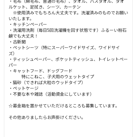
・毛布（綿毛布、普通の毛布）、タオル、バスタオル、タオ
ルケット、足拭き、シーツ、カーテン
※使用済みでもちろん大丈夫です。洗濯済みのものでお願い
いたします。
・キッチンペーパー
・洗濯用洗剤（毎日5回洗濯機を回す状態です）ふるーい粉石
鹸でも大丈夫！
・古新聞
・ペットシーツ（特にスーパーワイドサイズ、ワイドサイ
ズ）
・ティッシュペーパー、ポケットティッシュ、トイレットペー
パー
・キャットフード、ドッグフード
特にこねこ、子犬用のウェットタイプ
・猫砂（できれば大粒のウッドタイプ）
・ペットケージ
・不要な本や雑誌（活動資金にしています）
☆募金箱を置かせていただけるところも募集しています。
その他ありましたらお声掛けください。