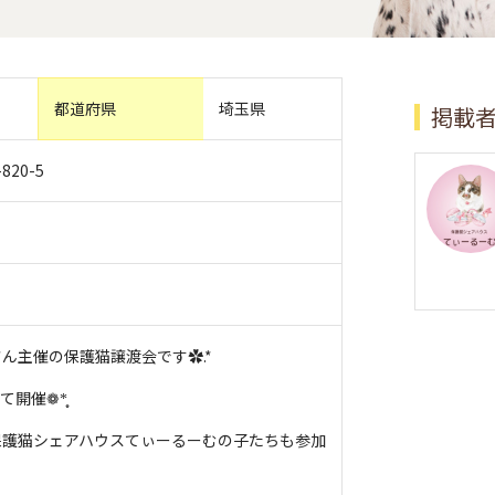
都道府県
埼玉県
掲載
20-5
ん主催の保護猫譲渡会です✿.*
て開催❁*̩̩̥
保護猫シェアハウスてぃーるーむの子たちも参加