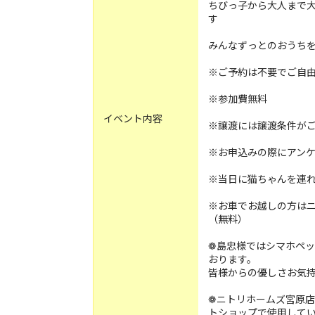
ちびっ子から大人まで
す
みんなずっとのおうち
※ご予約は不要でご自
※参加費無料
イベント内容
※譲渡には譲渡条件が
※お申込みの際にアン
※当日に猫ちゃんを連
※お車でお越しの方は
（無料）
❁島忠様ではシマホペッ
おります。
皆様からの優しさお気
❁ニトリホームズ宮原
トショップで使用して