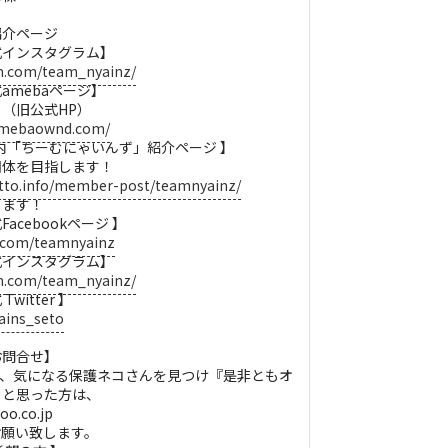
）
紹介ページ
式インスタグラム】
m.com/team_nyainz/
amebaページ】
（旧公式HP）
.amebaownd.com/
内「ちーむにゃいんず」紹介ページ 】
団体を目指します！
tto.info/member-post/teamnyainz/
します！
cebookページ 】
k.com/teamnyainz
式インスタグラム】
m.com/team_nyainz/
itter 】
yains_seto
お問合せ】
で、気になる保護ネコさんを見つけ『是非ともオ
』と思った方は、
o.co.jp
お願い致します。