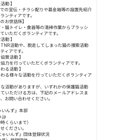
活動 】
）での宣伝・チラシ配りや募金箱等の設置先紹介
ボランティアです。
猫のお世話係】
ジ・猫トイレ・食器等の清掃作業からブラッシ
っていただくボランティアです。
活動 】
TNR活動や、脱走してしまった猫の捜索活動
ンティアです。
協賛活動 】
援協力を行っていただくボランティアです。
わる活動 】
かわる様々な活動を行っていただくボランティア
々な活動がありますが、いずれかの保護猫活動
していただける方は、下記のメールアドレスま
で、お問い合わせください。
ゃいんず』本部
.jp
～19時くらいまで）
わせください。
にゃいんず』団体登録状況