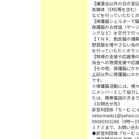
【譲渡会以外の日の宣伝
各媒体（SNS等を含む
などを行っていただく
【保護猫シェルターで
保護猫のお世話（ゲー
ングなど）を交代で行
【ＴＮＲ、脱走猫の捜索
野良猫を増やさない為の
を行っていただくボラ
【物資の支援や応援等の
当会への物資支援や応
【その他、保護猫にかか
上記以外に保護猫にか
です。
※保護猫活動には、様
にメンバーとして協力
たは、携帯電話の方ま
《お問合せ先》
非営利団体『ちーむ に
nekomado1@yahoo.co
09085503288（9時
ミナミまで、お問い合
◆非営利団体『ちーむ 