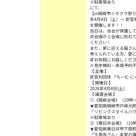
※駐車場あり
にて、
【in岡崎市☆サクラ祭
年4月4日（土）～ 非
を開催します！！
当日は、当会が保護し
井会場の２会場に別れ
ください！
また、家に迎える猫さ
考えられている方、更
非お気軽にお越しくだ
※見学無料・来場予約
【 主催 】
非営利団体 『ちーむ 
【 開催日 】
2026年4月4日(土)
【 譲渡会場 】
①《岡崎会場》（10時～
★愛知県岡崎市戸崎元
「リビングスタイルハ
※駐車場あり
②《春日井会場》（10時
★愛知県春日井市下原町2
「玉雲寺さん」本堂右