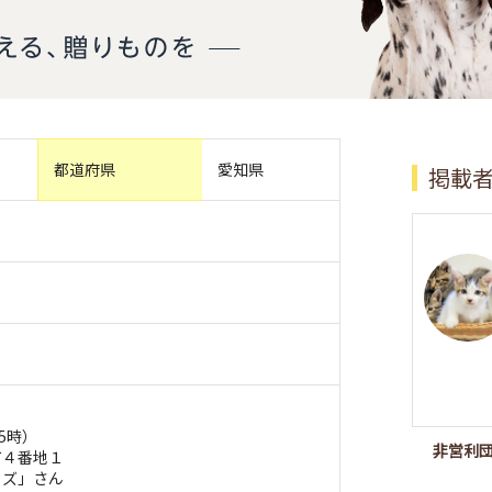
都道府県
愛知県
掲載
5時）
非営利
町４番地１
ウズ」さん