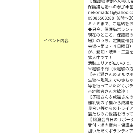
【 保護猫活動への参加
保護猫活動への参加希
nekomado1@yahoo.co
09085503288（8時
ミナミまで、ご連絡を
◆只今、保護猫ボラン
現在のところ、保護猫
イベント内容
場》のうち、定期開催(
会場～第２・４日曜日
が、愛知・岐阜・三重
拡大中です！
活動エリアが広いので
※経験不問（未経験の
【チビ猫さんのミルク
生後～離乳までの赤ち
等を行っていただくボ
※経験者さん大歓迎！
【子猫さん＆成猫さんの
離乳後の子猫から成猫
見合い等からのトライ
猫たちのお世話を行っ
【 譲渡会当日のサポー
受付・場内案内・保護
加いただくボランティ