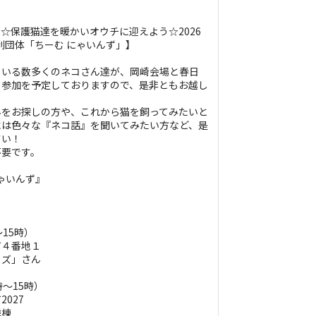
り☆保護猫達を暖かいオウチに迎えよう☆2026
営利団体「ちーむ にゃいんず」】
ている数多くのネコさん達が、岡崎会場と春日
て参加を予定しておりますので、是非ともお越し
んをお探しの方や、これから猫を飼ってみたいと
には色々な『ネコ話』を聞いてみたい方など、是
さい！
不要です。
にゃいんず』
15時）
町４番地１
ウズ」さん
～15時）
027
隣棟