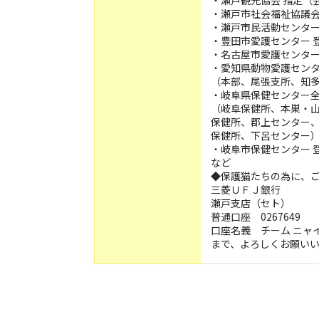
・瀬戸観光協会 指定（
・瀬戸市社会福祉協議
・瀬戸市民活動センタ
・豊田市愛護センター 
・名古屋市愛護センター
・愛知県動物愛護セン
（本部、尾張支所、知
・岐阜県保健センター
（岐阜保健所、本巣・
保健所、郡上センター
保健所、下呂センター
・岐阜市保健センター 
など
◆保護猫たちの為に、
三菱ＵＦＪ銀行
瀬戸支店（セト）
普通口座 0267649
口座名義 チーム ニャイ
まで、よろしくお願い