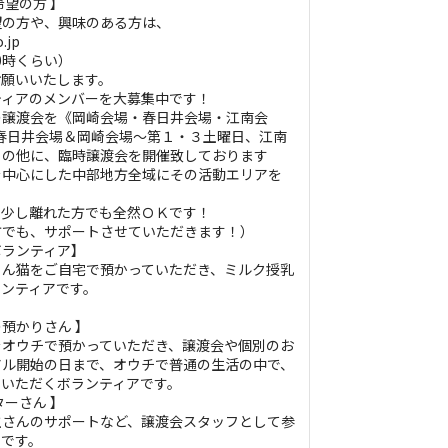
希望の方 】
望の方や、興味のある方は、
.jp
～20時くらい）
お願いいたします。
ティアのメンバーを大募集中です！
の譲渡会を《岡崎会場・春日井会場・江南会
春日井会場＆岡崎会場～第１・３土曜日、江南
）の他に、臨時譲渡会を開催致しております
を中心にした中部地方全域にその活動エリアを
、少し離れた方でも全然ＯＫです！
方でも、サポートさせていただきます！）
ボランティア】
ゃん猫をご自宅で預かっていただき、ミルク授乳
ランティアです。
預かりさん 】
をオウチで預かっていただき、譲渡会や個別のお
アル開始の日まで、オウチで普通の生活の中で、
ていただくボランティアです。
ターさん 】
主さんのサポートなど、譲渡会スタッフとして参
アです。