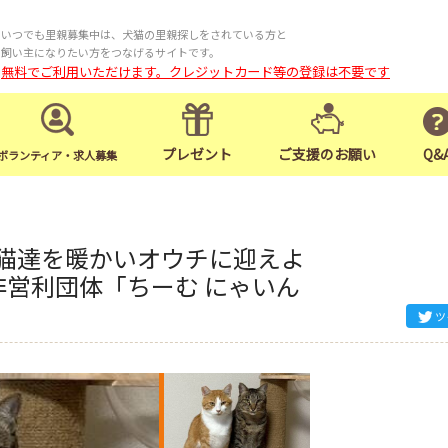
いつでも里親募集中は、犬猫の里親探しをされている方と
飼い主になりたい方をつなげるサイトです。
無料でご利用いただけます。クレジットカード等の登録は不要です
プレゼント
ご支援のお願い
Q&
ボランティア・求人募集
護猫達を暖かいオウチに迎えよ
 非営利団体「ちーむ にゃいん
ツ