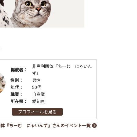
者
非営利団体『ちーむ にゃいん
掲載者：
ず』
性別：
男性
年代：
50代
職業：
自営業
所在県：
愛知県
プロフィールを見る
団体『ちーむ にゃいんず』さんのイベント一覧