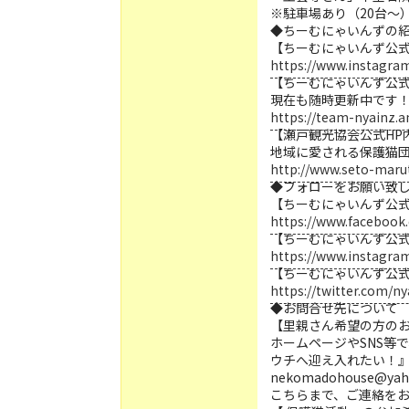
※駐車場あり（20台～
◆ちーむにゃいんずの
【ちーむにゃいんず公
https://www.instagra
【ちーむにゃいんず公式
現在も随時更新中です！
https://team-nyainz
【瀬戸観光協会公式HP
地域に愛される保護猫
http://www.seto-maru
◆フォローをお願い致
【ちーむにゃいんず公式Fa
https://www.faceboo
【ちーむにゃいんず公
https://www.instagra
【ちーむにゃいんず公式 Tw
https://twitter.com/n
◆お問合せ先について
【里親さん希望の方の
ホームページやSNS等
ウチへ迎え入れたい！
nekomadohouse@yaho
こちらまで、ご連絡を