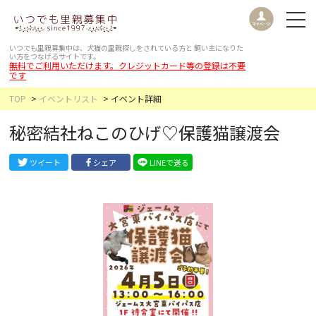
いつでも里親募集中は、犬猫の里親探しをされている方と
飼い主になりた
い方をつなげるサイトです。
無料でご利用いただけます。クレジットカード等の登録は不要
です
TOP
イベントリスト
イベント詳細
秘密結社ねこのひげ♡保護猫譲渡会
ツイート
シェア
LINEで送る