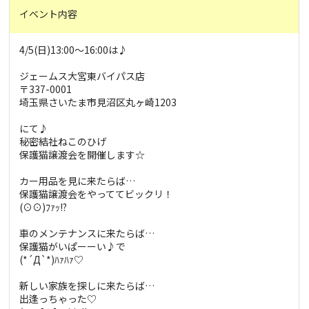
イベント内容
4/5(日)13:00～16:00は♪
ジェームス大宮東バイパス店
〒337-0001
埼玉県さいたま市見沼区丸ヶ崎1203
にて♪
秘密結社ねこのひげ
保護猫譲渡会を開催します☆
カー用品を見に来たらば…
保護猫譲渡会をやっててビックリ！
(⊙⊙)ﾌｧｯ!?
車のメンテナンスに来たらば…
保護猫がいぱーーい♪で
(*´Д`*)ﾊｧﾊｧ♡
新しい家族を探しに来たらば…
出逢っちゃった♡