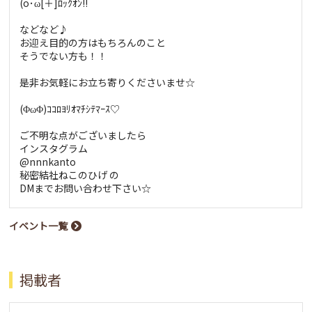
(o･ω[＋]ﾛｯｸｵﾝ!!
などなど♪
お迎え目的の方はもちろんのこと
そうでない方も！！
是非お気軽にお立ち寄りくださいませ☆
(ΦωΦ)ｺｺﾛﾖﾘｵﾏﾁｼﾃﾏｰｽ♡
ご不明な点がございましたら
インスタグラム
@nnnkanto
秘密結社ねこのひげ の
DMまでお問い合わせ下さい☆
イベント一覧
掲載者