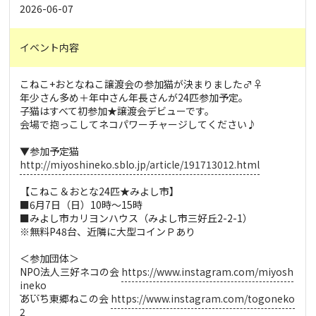
2026-06-07
イベント内容
こねこ+おとなねこ譲渡会の参加猫が決まりました♂♀
年少さん多め＋年中さん年長さんが24匹参加予定。
子猫はすべて初参加★譲渡会デビューです。
会場で抱っこしてネコパワーチャージしてください♪
▼参加予定猫
http://miyoshineko.sblo.jp/article/191713012.html
【こねこ＆おとな24匹★みよし市】
■6月7日（日）10時～15時
■みよし市カリヨンハウス（みよし市三好丘2-2-1）
※無料P48台、近隣に大型コインＰあり
＜参加団体＞
NPO法人三好ネコの会
https://www.instagram.com/miyosh
ineko
あいち東郷ねこの会
https://www.instagram.com/togoneko
2