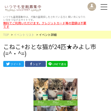
いつでも里親募集中は、犬猫の里親探しをされている方と
飼い主になりた
い方をつなげるサイトです。
無料でご利用いただけます。クレジットカード等の登録は不要
です
TOP
イベントリスト
イベント詳細
こねこ+おとな猫が24匹★みよし市
(=^・^=)
ツイート
シェア
LINEで送る