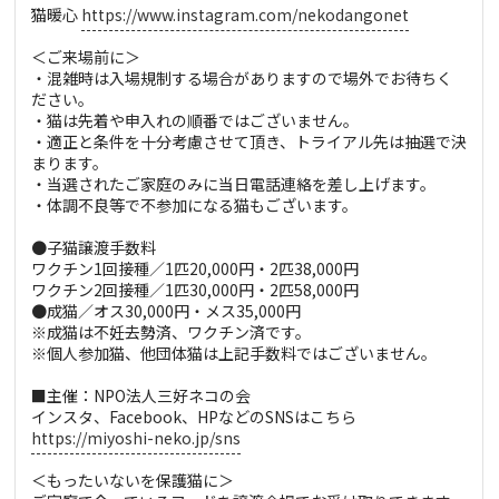
猫暖心
https://www.instagram.com/nekodangonet
＜ご来場前に＞
・混雑時は入場規制する場合がありますので場外でお待ちく
ださい。
・猫は先着や申入れの順番ではございません。
・適正と条件を十分考慮させて頂き、トライアル先は抽選で決
まります。
・当選されたご家庭のみに当日電話連絡を差し上げます。
・体調不良等で不参加になる猫もございます。
●子猫譲渡手数料
ワクチン1回接種／1匹20,000円・2匹38,000円
ワクチン2回接種／1匹30,000円・2匹58,000円
●成猫／オス30,000円・メス35,000円
※成猫は不妊去勢済、ワクチン済です。
※個人参加猫、他団体猫は上記手数料ではございません。
■主催：NPO法人三好ネコの会
インスタ、Facebook、HPなどのSNSはこちら
https://miyoshi-neko.jp/sns
＜もったいないを保護猫に＞