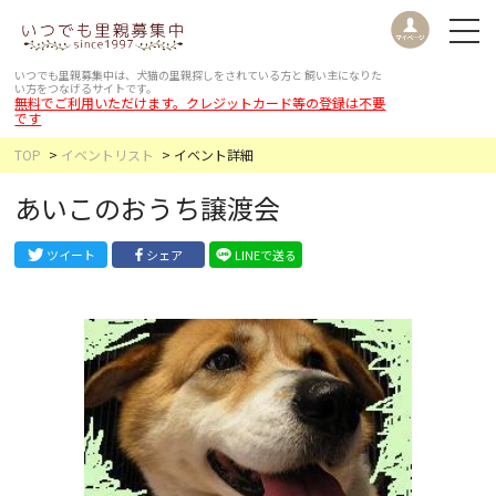
いつでも里親募集中は、犬猫の里親探しをされている方と
飼い主になりた
い方をつなげるサイトです。
無料でご利用いただけます。クレジットカード等の登録は不要
です
TOP
イベントリスト
イベント詳細
あいこのおうち譲渡会
ツイート
シェア
LINEで送る