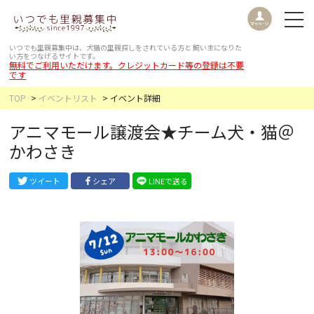
いつでも里親募集中は、犬猫の里親探しをされている方と
飼い主になりた
い方をつなげるサイトです。
無料でご利用いただけます。クレジットカード等の登録は不要
です
TOP
イベントリスト
イベント詳細
アニマモール譲渡会★チーム犬・猫＠
かわさき
ツイート
シェア
LINEで送る