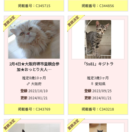
掲載番号：C345715
掲載番号：C344856
2月4日★大阪府堺市里親会参
「5s81」キジトラ
加★おっとり大人…
推定8歳10ヶ月
推定3歳3ヶ月
♂ 大阪府
♀ 愛知県
登録
2023/10/10
登録
2023/09/25
更新
2024/01/21
更新
2024/01/21
掲載番号：C343769
掲載番号：C343218