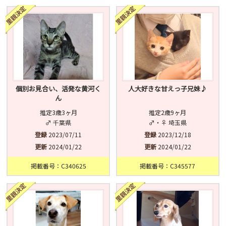
済
未
不明
個別お見合い、活発な黄河く
人大好きな甘えっ子兄妹♪
ん
推定3歳3ヶ月
推定2歳9ヶ月
♂ 千葉県
♂・♀ 埼玉県
登録
2023/07/11
登録
2023/12/18
更新
2024/01/22
更新
2024/01/22
掲載番号：C340625
掲載番号：C345577