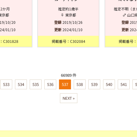
2か月
推定約1歳半
推定不明（ま
東京都
♀ 東京都
♂ 山口
19/10/20
登録
2019/10/26
登録
201
24/01/10
更新
2024/01/10
更新
202
C301828
掲載番号：C302084
掲載番号：D
66989 件
533
534
535
536
537
538
539
540
541
NEXT »