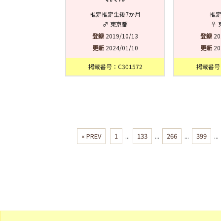
推定推定生後7か月
推定
♂ 東京都
♀ 
登録
2019/10/13
登録
20
更新
2024/01/10
更新
20
掲載番号：C301572
掲載番号：
« PREV
1
...
133
...
266
...
399
...