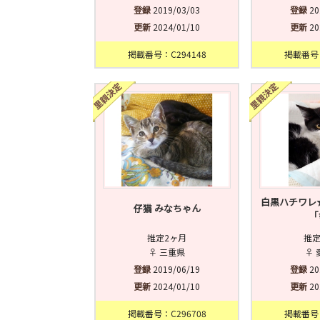
登録
2019/03/03
登録
20
更新
2024/01/10
更新
20
掲載番号：C294148
掲載番号：
白黒ハチワレ
仔猫 みなちゃん
「
推定2ヶ月
推定
♀ 三重県
♀ 
登録
2019/06/19
登録
20
更新
2024/01/10
更新
20
掲載番号：C296708
掲載番号：