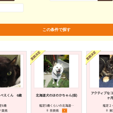
親決定
済
未
不明
済
不妊去勢手術
ワクチン
この条件で探す
アクティブな
べえくん 6歳
北海道犬のほのかちゃん(仮)
ヶ
定6歳
推定5歳くらいの北海道…
推定２
千葉県
♀ 奈良県
♀ 