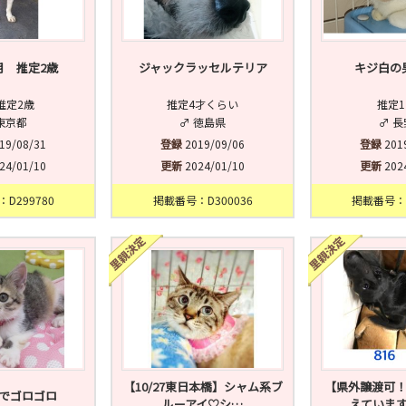
月 推定2歳
ジャックラッセルテリア
キジ白の
推定2歳
推定4才くらい
推定
東京都
♂ 徳島県
♂ 
19/08/31
登録
2019/09/06
登録
201
24/01/10
更新
2024/01/10
更新
202
D299780
掲載番号：D300036
掲載番号：C
【10/27東日本橋】シャム系ブ
【県外譲渡可！
でゴロゴロ
ルーアイ♡シ…
えていま