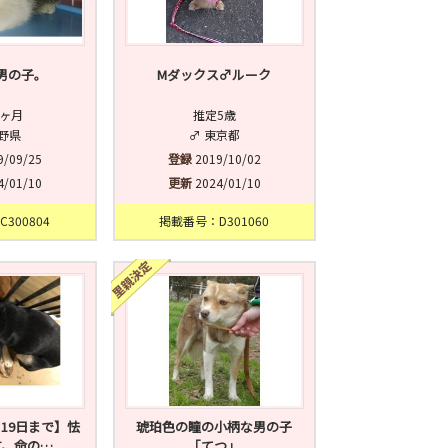
男の子。
Mダックス♂ルーク
1ヶ月
推定5歳
長野県
♂ 東京都
9/09/25
登録
2019/10/02
4/01/10
更新
2024/01/10
300804
掲載番号：D301060
19日まで】怯
琥珀色の瞳の小柄な男の子
す。命の…
「てつ」