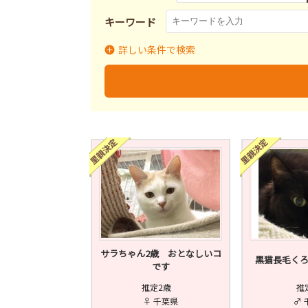
キーワード
詳しい条件で検索
里親募集
募集終了
里
募集状況
サラちゃん2歳 おとなしいコ
黒猫長毛くろ
です
推定2歳
推
♀ 千葉県
♂ 