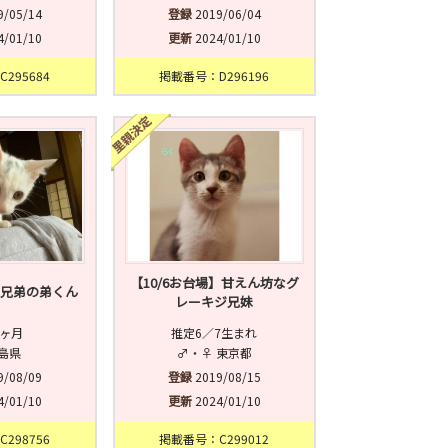
9/05/14
登録
2019/06/04
4/01/10
更新
2024/01/10
295684
掲載番号：D296196
【10/6お台場】甘えん坊なグ
猫兄弟の弟くん
レーキジ兄妹
3ヶ月
推定6／7生まれ
福島県
♂・♀ 東京都
9/08/09
登録
2019/08/15
4/01/10
更新
2024/01/10
298756
掲載番号：C299012