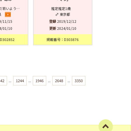
だ若いよう…
推定推定1歳
県
♂ 東京都
9/11/15
登録
2019/12/12
4/01/10
更新
2024/01/10
302852
掲載番号：D303876
542
...
1244
...
1946
...
2648
...
3350