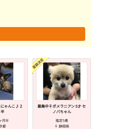
未
不明
コにゃんこ♪２
募集中♀ポメラニアン 5才 セ
月半
ノバちゃん
ヶ月半
推定5歳
東京都
♀ 静岡県