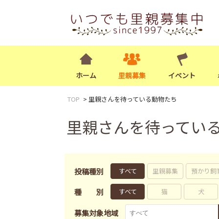
ホーム
里親募集
イベント
TOP
里親さんを待っている動物たち
里親さんを待ってい
投稿種別
すべて
里親募集
預かり飼
種別
すべて
猫
犬
募集対象地域