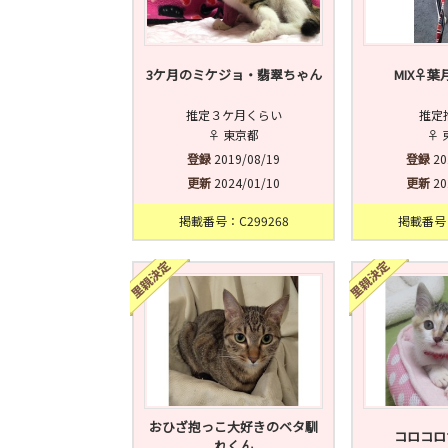
3ケ月のミケジョ・翡翠ちゃん
MIX♀葉
推定３ケ月くらい
推定
♀ 東京都
♀ 
登録
2019/08/19
登録
20
更新
2024/01/10
更新
20
掲載番号：C299268
掲載番号：
おひざ抱っこ大好きのベタ馴
コロコロ
れくん