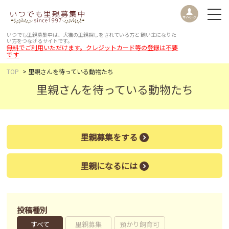
いつでも里親募集中は、犬猫の里親探しをされている方と
飼い主になりた
い方をつなげるサイトです。
無料でご利用いただけます。クレジットカード等の登録は不要
です
TOP
里親さんを待っている動物たち
里親さんを待っている動物たち
里親募集をする
里親になるには
投稿種別
すべて
里親募集
預かり飼育可