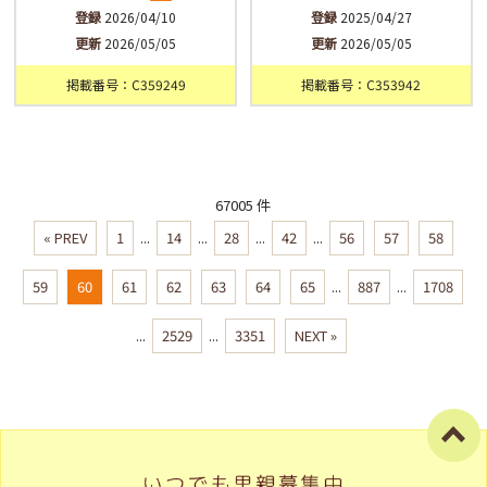
登録
2026/04/10
登録
2025/04/27
更新
2026/05/05
更新
2026/05/05
掲載番号：C359249
掲載番号：C353942
67005 件
« PREV
1
...
14
...
28
...
42
...
56
57
58
59
60
61
62
63
64
65
...
887
...
1708
...
2529
...
3351
NEXT »