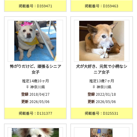
掲載番号：D359471
掲載番号：D359463
怖がりだけど、頑張るシニア
犬が大好き、元気で小柄なシ
女子
ニア女子
推定14歳10ヶ月
推定13歳7ヶ月
♀ 神奈川県
♀ 神奈川県
登録
2018/04/27
登録
2022/01/18
更新
2026/05/06
更新
2026/05/06
掲載番号：D131377
掲載番号：D325531