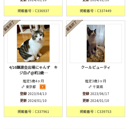
掲載番号：C336937
掲載番号：C337449
4/16譲渡会出場にゃんず キ
クールビューティ
ジ白♂@約2歳…
推定5歳4ヶ月
推定3歳3ヶ月
♂ 東京都
♂ 千葉県
登録
2023/04/13
登録
2023/06/17
更新
2024/01/10
更新
2024/01/10
掲載番号：C337961
掲載番号：C339753