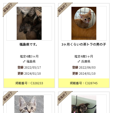
済
未
不明
福島県です。
3ヶ月くらいの茶トラの男の子
推定4歳3ヶ月
推定4歳5ヶ月
♂ 福島県
♂ 兵庫県
登録
2022/05/17
登録
2022/06/03
更新
2024/01/10
更新
2024/01/10
掲載番号：C328233
掲載番号：C328745