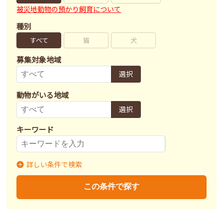
被災地動物の預かり飼育について
種別
すべて
猫
犬
募集対象地域
選択
動物がいる地域
選択
キーワード
詳しい条件で検索
募集状況
里親募集
募集終了
里親決定
この条件で探す
不妊去勢手術
済
未
不明
ワクチン