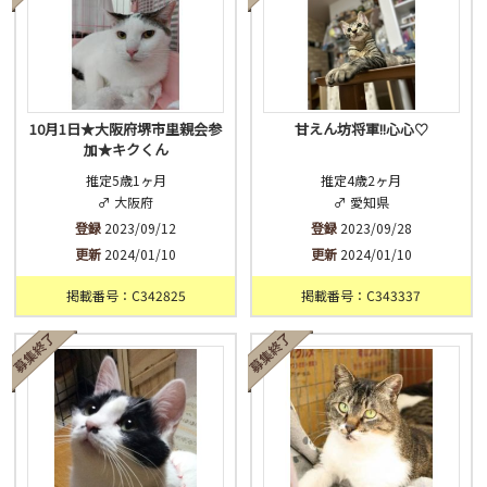
10月1日★大阪府堺市里親会参
甘えん坊将軍!!心心♡
加★キクくん
推定5歳1ヶ月
推定4歳2ヶ月
♂ 大阪府
♂ 愛知県
登録
2023/09/12
登録
2023/09/28
更新
2024/01/10
更新
2024/01/10
掲載番号：C342825
掲載番号：C343337