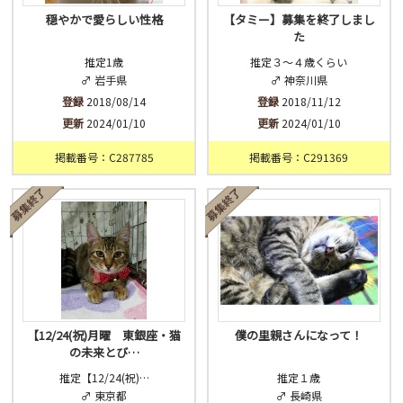
穏やかで愛らしい性格
【タミー】募集を終了しまし
た
推定1歳
推定３〜４歳くらい
♂ 岩手県
♂ 神奈川県
登録
2018/08/14
登録
2018/11/12
更新
2024/01/10
更新
2024/01/10
掲載番号：C287785
掲載番号：C291369
【12/24(祝)月曜 東銀座・猫
僕の里親さんになって！
の未来とび…
推定【12/24(祝)…
推定１歳
♂ 東京都
♂ 長崎県