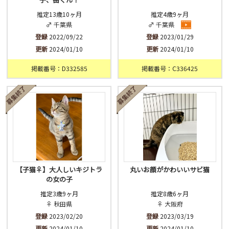
推定13歳10ヶ月
推定4歳9ヶ月
♂ 千葉県
♂ 千葉県
登録
2022/09/22
登録
2023/01/29
更新
2024/01/10
更新
2024/01/10
掲載番号：D332585
掲載番号：C336425
【子猫♀】大人しいキジトラ
丸いお顔がかわいいサビ猫
の女の子
推定3歳9ヶ月
推定8歳6ヶ月
♀ 秋田県
♀ 大阪府
登録
2023/02/20
登録
2023/03/19
更新
2024/01/10
更新
2024/01/10