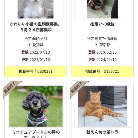
かわいい小猫の里親様募集。
推定7〜8歳位
８月２４日募集中
推定4歳3ヶ月
推定推定7〜8歳位
♀ 愛知県
♀ 東京都
登録
2022/07/13
登録
2019/02/25
更新
2024/01/10
更新
2024/01/10
掲載番号：C330281
掲載番号：D135721
ミニチュアプードルの男の
甘えん坊の茶トラ
子、岳くん！