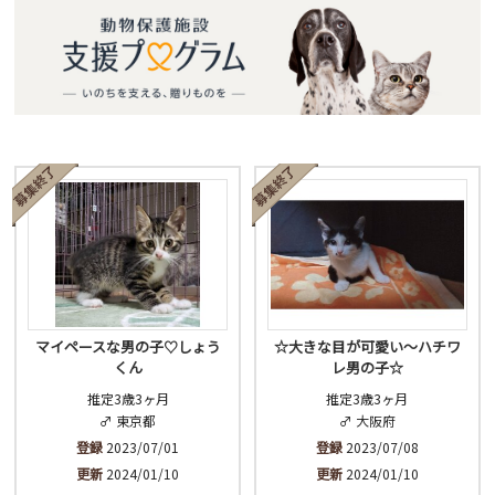
マイペースな男の子♡しょう
☆大きな目が可愛い～ハチワ
くん
レ男の子☆
推定3歳3ヶ月
推定3歳3ヶ月
♂ 東京都
♂ 大阪府
登録
2023/07/01
登録
2023/07/08
更新
2024/01/10
更新
2024/01/10