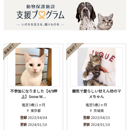
不参加になりました【4/9押
健気で愛らしい甘えん坊のマ
上】Snow W…
メちゃん
推定3歳11ヶ月
推定5歳2ヶ月
♀ 東京都
♀ 茨城県
登録
2023/04/04
登録
2023/04/15
更新
2024/01/10
更新
2024/01/10