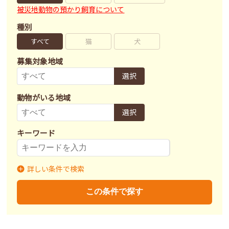
被災地動物の預かり飼育について
種別
すべて
猫
犬
募集対象地域
選択
動物がいる地域
選択
キーワード
詳しい条件で検索
募集状況
里親募集
募集終了
里親決定
この条件で探す
不妊去勢手術
済
未
不明
ワクチン