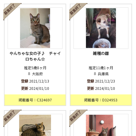
済
未
不明
やんちゃな女の子♪ チャイ
雑種の雌
ロちゃん☆
推定5歳8ヶ月
推定11歳1ヶ月
♀ 大阪府
♀ 兵庫県
登録
2021/12/13
登録
2021/12/23
更新
2024/01/10
更新
2024/01/10
掲載番号：C324697
掲載番号：D324953