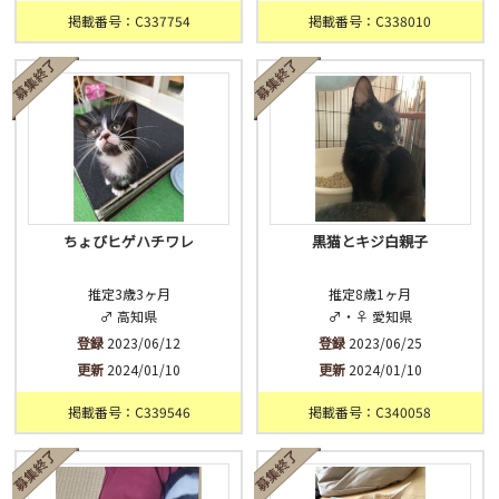
掲載番号：C337754
掲載番号：C338010
ちょびヒゲハチワレ
黒猫とキジ白親子
推定3歳3ヶ月
推定8歳1ヶ月
♂ 高知県
♂・♀ 愛知県
登録
2023/06/12
登録
2023/06/25
更新
2024/01/10
更新
2024/01/10
掲載番号：C339546
掲載番号：C340058