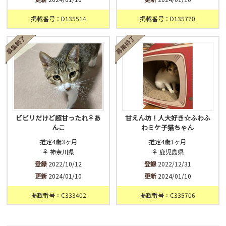
掲載番号：D135514
掲載番号：D135770
ビビリだけど超甘ったれ♀あ
甘えん坊！人大好き☆ふわふ
んこ
わミケ子猫ちゃん
推定4歳3ヶ月
推定4歳1ヶ月
♀ 神奈川県
♀ 鹿児島県
登録
2022/10/12
登録
2022/12/31
更新
2024/01/10
更新
2024/01/10
掲載番号：C333402
掲載番号：C335706