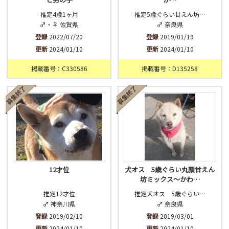
推定4歳1ヶ月
推定5歳ぐらい甘えん坊…
♂・♀ 佐賀県
♂ 奈良県
登録
2022/07/20
登録
2019/01/19
更新
2024/01/10
更新
2024/01/10
掲載番号：C330586
掲載番号：D135258
12才位
犬オス 5歳ぐらい丸顔甘えん
坊ミックス〜かわ…
推定12才位
推定犬オス 5歳ぐらい…
♂ 神奈川県
♂ 奈良県
登録
2019/02/10
登録
2019/03/01
更新
2024/01/10
更新
2024/01/10