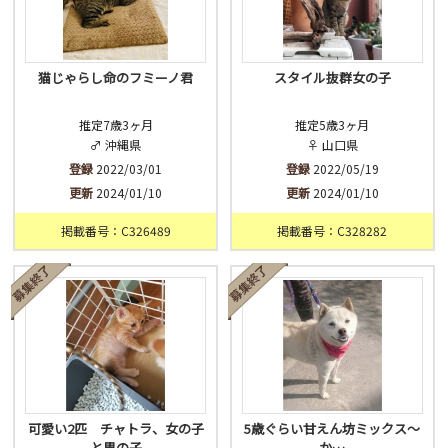
猫じゃらし命のフミーノ君
スタイル抜群女の子
推定7歳3ヶ月
推定5歳3ヶ月
♂ 沖縄県
♀ 山口県
登録
2022/03/01
登録
2022/05/19
更新
2024/01/10
更新
2024/01/10
掲載番号：C326489
掲載番号：C328282
可愛い2匹 チャトラ、女の子
5歳ぐらい甘えん坊ミックス〜
と男の子
か…