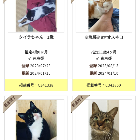
タイラちゃん 1歳
※急募※8才オスネコ
推定4歳0ヶ月
推定11歳4ヶ月
♂ 東京都
♂ 東京都
登録
2023/07/29
登録
2023/08/13
更新
2024/01/10
更新
2024/01/10
掲載番号：C341338
掲載番号：C341850