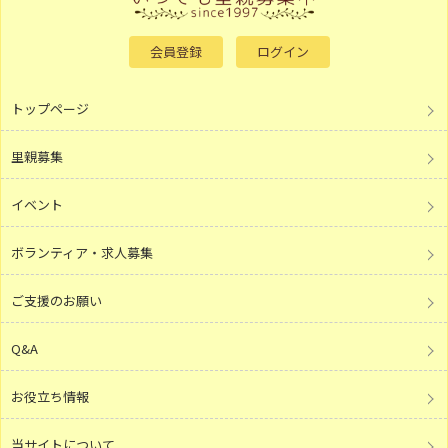
会員登録
ログイン
トップページ
里親募集
イベント
ボランティア・求人募集
ご支援のお願い
Q&A
お役立ち情報
当サイトについて