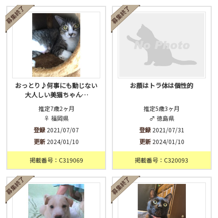
済
未
不明
おっとり♪何事にも動じない
お顔はトラ体は個性的
大人しい美猫ちゃん…
推定7歳2ヶ月
推定5歳3ヶ月
♀ 福岡県
♂ 徳島県
登録
2021/07/07
登録
2021/07/31
更新
2024/01/10
更新
2024/01/10
掲載番号：C319069
掲載番号：C320093