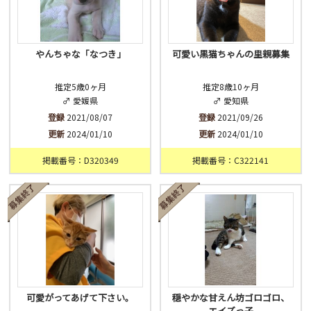
やんちゃな「なつき」
可愛い黒猫ちゃんの里親募集
推定5歳0ヶ月
推定8歳10ヶ月
♂ 愛媛県
♂ 愛知県
登録
2021/08/07
登録
2021/09/26
更新
2024/01/10
更新
2024/01/10
掲載番号：D320349
掲載番号：C322141
可愛がってあげて下さい。
穏やかな甘えん坊ゴロゴロ、
エイズっ子