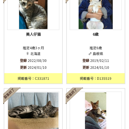
美人仔猫
6歳
推定4歳3ヶ月
推定6歳
♀ 北海道
♂ 島根県
登録
2022/08/30
登録
2019/02/11
更新
2024/01/10
更新
2024/01/10
掲載番号：C331871
掲載番号：D135519