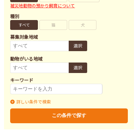
被災地動物の預かり飼育について
種別
すべて
猫
犬
募集対象地域
選択
動物がいる地域
選択
キーワード
詳しい条件で検索
募集状況
里親募集
募集終了
里親決定
この条件で探す
不妊去勢手術
済
未
不明
ワクチン