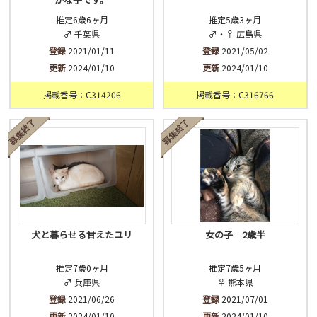
推定6歳6ヶ月
推定5歳3ヶ月
♂ 千葉県
♂・♀ 広島県
登録
2021/01/11
登録
2021/05/02
更新
2024/01/10
更新
2024/01/10
掲載番号：C314206
掲載番号：C316766
犬と暮らせる甘えたユリ
女の子 2歳半
推定7歳0ヶ月
推定7歳5ヶ月
♂ 兵庫県
♀ 熊本県
登録
2021/06/26
登録
2021/07/01
更新
2024/01/10
更新
2024/01/10