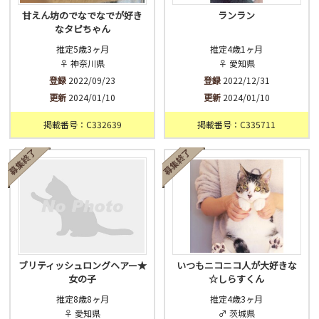
甘えん坊のでなでなでが好き
ランラン
なタピちゃん
推定5歳3ヶ月
推定4歳1ヶ月
♀ 神奈川県
♀ 愛知県
登録
2022/09/23
登録
2022/12/31
更新
2024/01/10
更新
2024/01/10
掲載番号：C332639
掲載番号：C335711
ブリティッシュロングヘアー★
いつもニコニコ人が大好きな
女の子
☆しらすくん
推定8歳8ヶ月
推定4歳3ヶ月
♀ 愛知県
♂ 茨城県