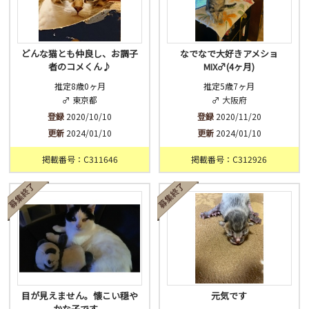
どんな猫とも仲良し、お調子
なでなで大好きアメショ
者のコメくん♪
MIX♂(4ヶ月)
推定8歳0ヶ月
推定5歳7ヶ月
♂ 東京都
♂ 大阪府
登録
2020/10/10
登録
2020/11/20
更新
2024/01/10
更新
2024/01/10
掲載番号：C311646
掲載番号：C312926
目が見えません。懐こい穏や
元気です
かな子です。