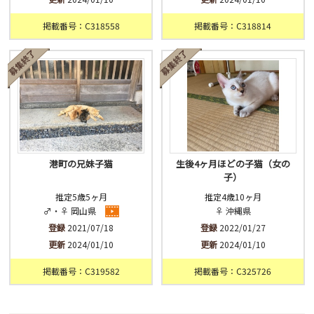
掲載番号：C318558
掲載番号：C318814
港町の兄妹子猫
生後4ヶ月ほどの子猫（女の
子）
推定5歳5ヶ月
推定4歳10ヶ月
♂・♀ 岡山県
♀ 沖縄県
登録
2021/07/18
登録
2022/01/27
更新
2024/01/10
更新
2024/01/10
掲載番号：C319582
掲載番号：C325726