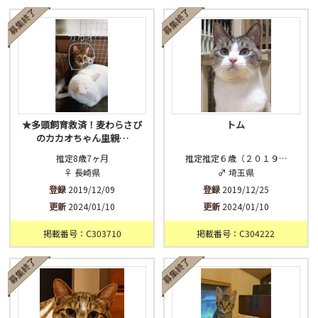
済
未
不明
★多頭飼育救済！麦わらさび
トム
のカカオちゃん里親…
推定8歳7ヶ月
推定推定６歳（２０１９…
♀ 長崎県
♂ 埼玉県
登録
2019/12/09
登録
2019/12/25
更新
2024/01/10
更新
2024/01/10
掲載番号：C303710
掲載番号：C304222