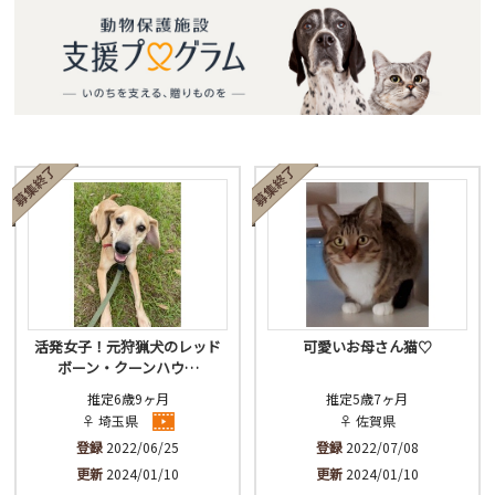
活発女子！元狩猟犬のレッド
可愛いお母さん猫♡
ボーン・クーンハウ…
推定6歳9ヶ月
推定5歳7ヶ月
♀ 埼玉県
♀ 佐賀県
登録
2022/06/25
登録
2022/07/08
更新
2024/01/10
更新
2024/01/10