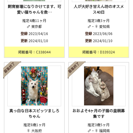
飼育崩壊になりかけてます、可
人が大好き甘えん坊のオスメ
愛い猫ちゃんを救…
ス40日
推定4歳11ヶ月
推定3歳3ヶ月
♂ 東京都
♂・♀ 愛知県
登録
2023/04/16
登録
2023/06/06
更新
2024/01/10
更新
2024/01/10
掲載番号：C338044
掲載番号：D339324
真っ白な日本スピッツましろ
おおよそ4ヶ月の子猫の里親募
ちゃん
集です
推定8歳1ヶ月
推定3歳5ヶ月
♀ 大阪府
♂・♀ 福岡県