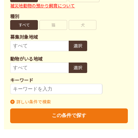
被災地動物の預かり飼育について
種別
すべて
猫
犬
募集対象地域
選択
動物がいる地域
選択
キーワード
詳しい条件で検索
募集状況
里親募集
募集終了
里親決定
この条件で探す
不妊去勢手術
済
未
不明
ワクチン