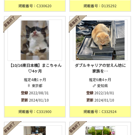
掲載番号：C330620
掲載番号：D135292
【10/16東日本橋】まこちゃん
ダブルキャリアの甘えん坊に
♡4ヶ月
家族を…
推定4歳1ヶ月
推定6歳4ヶ月
♀ 東京都
♂ 愛知県
登録
2022/08/31
登録
2022/10/01
更新
2024/01/10
更新
2024/01/10
掲載番号：C331900
掲載番号：C332924