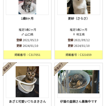
1歳6ヶ月
更紗（さらさ）
推定5歳2ヶ月
推定5歳2ヶ月
♂ 山口県
♀ 埼玉県
登録
2021/05/13
登録
2021/09/12
更新
2024/01/10
更新
2024/01/10
掲載番号：C317051
掲載番号：C321659
あざと可愛い♡たまきさん
仔猫の里親さん募集中です