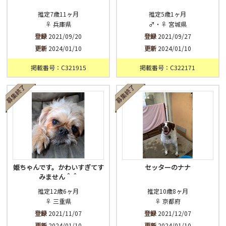
推定7歳11ヶ月
推定5歳1ヶ月
♀ 兵庫県
♂・♀ 宮城県
登録
2021/09/20
登録
2021/09/27
更新
2024/01/10
更新
2024/01/10
掲載番号：C321915
掲載番号：C322171
姫ちゃんです。かわいすぎてす
セッターのナナ
みません＾＾
推定12歳6ヶ月
推定10歳8ヶ月
♀ 三重県
♀ 京都府
登録
2021/11/07
登録
2021/12/07
更新
2024/01/10
更新
2024/01/10