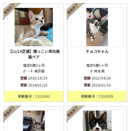
済
未
不明
【11/14芝浦】懐っこい茶白美
チョコちゃん
猫ペア
推定6歳2ヶ月
推定6歳1ヶ月
♂・♀ 東京都
♀ 熊本県
登録
2020/10/19
登録
2021/04/20
更新
2024/01/10
更新
2024/01/10
掲載番号：C311931
掲載番号：C316539