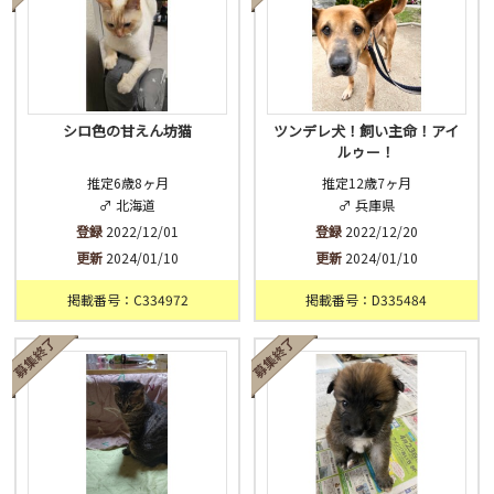
シロ色の甘えん坊猫
ツンデレ犬！飼い主命！アイ
ルゥー！
推定6歳8ヶ月
推定12歳7ヶ月
♂ 北海道
♂ 兵庫県
登録
2022/12/01
登録
2022/12/20
更新
2024/01/10
更新
2024/01/10
掲載番号：C334972
掲載番号：D335484