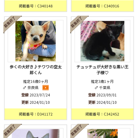
掲載番号：C340148
掲載番号：C340916
歩くの大好き♪チワワの空太
チュッチュが大好きな黒い王
郎くん
子様♡
推定16歳0ヶ月
推定3歳1ヶ月
♂ 奈良県
♂ 千葉県
登録
2023/07/24
登録
2023/09/01
更新
2024/01/10
更新
2024/01/10
掲載番号：D341172
掲載番号：C342452