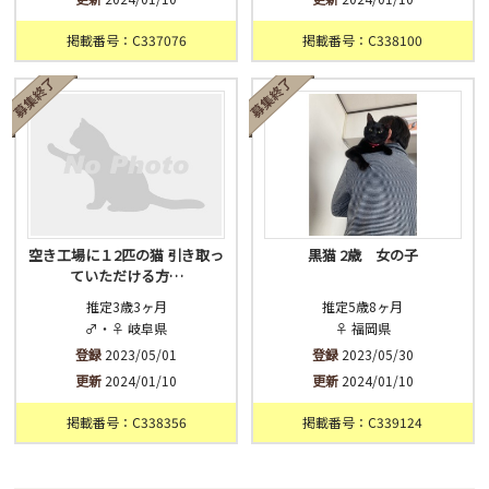
掲載番号：C337076
掲載番号：C338100
空き工場に１2匹の猫 引き取っ
黒猫 2歳 女の子
ていただける方…
推定3歳3ヶ月
推定5歳8ヶ月
♂・♀ 岐阜県
♀ 福岡県
登録
2023/05/01
登録
2023/05/30
更新
2024/01/10
更新
2024/01/10
掲載番号：C338356
掲載番号：C339124