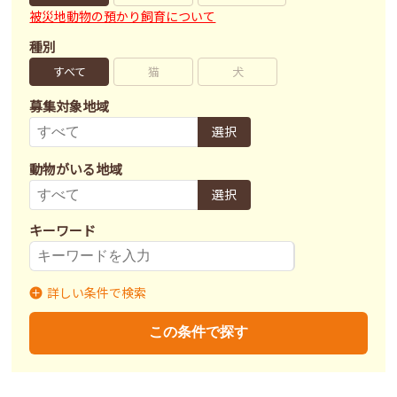
被災地動物の預かり飼育について
種別
すべて
猫
犬
募集対象地域
選択
動物がいる地域
選択
キーワード
詳しい条件で検索
募集状況
里親募集
募集終了
里親決定
この条件で探す
不妊去勢手術
済
未
不明
ワクチン