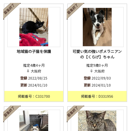
済
未
不明
地域猫の子猫を保護
可愛い気の強いポメラニアン
の【くらげ】ちゃん
推定4歳4ヶ月
推定9歳0ヶ月
♀ 大阪府
♀ 大阪府
登録
2022/08/25
登録
2022/09/03
更新
2024/01/10
更新
2024/01/10
掲載番号：C331700
掲載番号：D331956