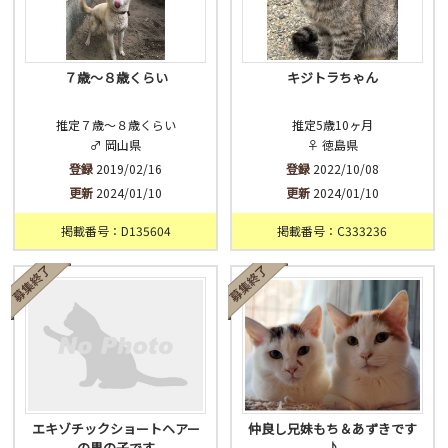
７歳〜８歳くらい
キジトラちゃん
推定７歳〜８歳くらい
推定5歳10ヶ月
♂ 岡山県
♀ 徳島県
登録
2019/02/16
登録
2022/10/08
更新
2024/01/10
更新
2024/01/10
掲載番号：D135604
掲載番号：C333236
エキゾチックショートヘアー
仲良し兄妹もち＆あずきです
の男の子です
♪