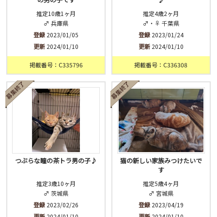
推定10歳1ヶ月
推定4歳2ヶ月
♂ 兵庫県
♂・♀ 千葉県
登録
2023/01/05
登録
2023/01/24
更新
2024/01/10
更新
2024/01/10
掲載番号：C335796
掲載番号：C336308
つぶらな瞳の茶トラ男の子♪
猫の新しい家族みつけたいで
す
推定3歳10ヶ月
推定5歳4ヶ月
♂ 茨城県
♂ 宮城県
登録
2023/02/26
登録
2023/04/19
更新
2024/01/10
更新
2024/01/10