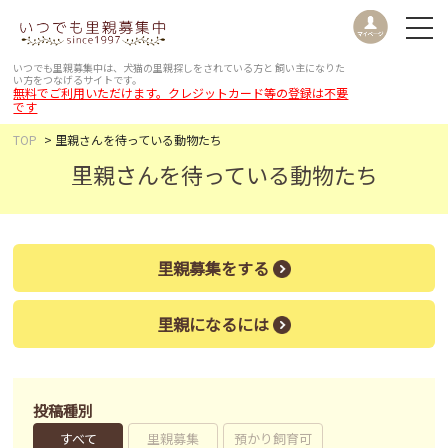
いつでも里親募集中は、犬猫の里親探しをされている方と
飼い主になりた
い方をつなげるサイトです。
無料でご利用いただけます。クレジットカード等の登録は不要
です
TOP
里親さんを待っている動物たち
里親さんを待っている動物たち
里親募集をする
里親になるには
投稿種別
すべて
里親募集
預かり飼育可