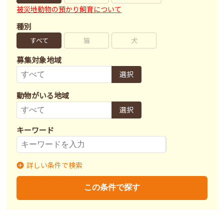
被災地動物の預かり飼育について
種別
すべて
猫
犬
募集対象地域
選択
動物がいる地域
選択
キーワード
詳しい条件で検索
募集状況
里親募集
募集終了
里親決定
この条件で探す
不妊去勢手術
済
未
不明
ワクチン