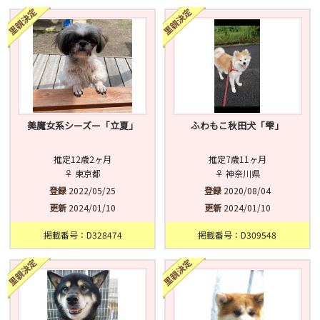
済
未
不明
美魔女系シーズー「立夏」
ふわもこ秋田犬「雫」
推定12歳2ヶ月
推定7歳11ヶ月
♀ 東京都
♀ 神奈川県
登録
2022/05/25
登録
2020/08/04
更新
2024/01/10
更新
2024/01/10
掲載番号：D328474
掲載番号：D309548