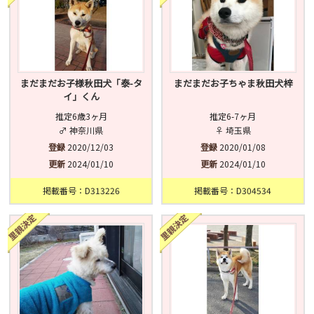
まだまだお子様秋田犬「泰-タ
まだまだお子ちゃま秋田犬梓
イ」くん
推定6歳3ヶ月
推定6-7ヶ月
♂ 神奈川県
♀ 埼玉県
登録
2020/12/03
登録
2020/01/08
更新
2024/01/10
更新
2024/01/10
掲載番号：D313226
掲載番号：D304534