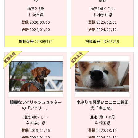
推定2-3歳
推定1歳くらい
♀ 岐阜県
♀ 神奈川県
登録
2020/03/09
登録
2020/02/01
更新
2024/01/10
更新
2024/01/10
掲載番号：D305979
掲載番号：D305219
綺麗なアイリッシュセッター
小ぶりで可愛いニコニコ秋田
の「アイリー」
犬「ゆこな」
推定3歳くらい
推定9歳11ヶ月
♀ 神奈川県
♀ 埼玉県
登録
2019/11/16
登録
2020/08/15
更新
2024/01/10
更新
2024/01/10