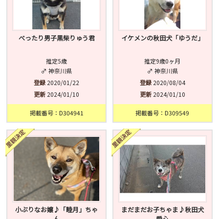
べったり男子黒柴りゅう君
イケメンの秋田犬「ゆうだ」
推定5歳
推定9歳0ヶ月
♂ 神奈川県
♂ 神奈川県
登録
2020/01/22
登録
2020/08/04
更新
2024/01/10
更新
2024/01/10
掲載番号：D304941
掲載番号：D309549
小ぶりなお嬢♪「睦月」ちゃ
まだまだお子ちゃま♪秋田犬
ん
愛心