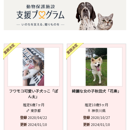
フワモコ可愛い子犬っこ「ぽ
綺麗な女の子秋田犬「花奏」
ん太」
推定6歳7ヶ月
推定10歳9ヶ月
♂ 東京都
♀ 神奈川県
登録
2020/04/22
登録
2020/10/27
更新
2024/01/10
更新
2024/01/10