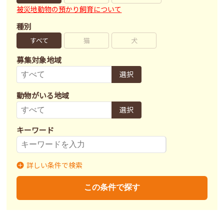
被災地動物の預かり飼育について
種別
すべて
猫
犬
募集対象地域
選択
動物がいる地域
選択
キーワード
詳しい条件で検索
募集状況
里親募集
募集終了
里親決定
この条件で探す
不妊去勢手術
済
未
不明
ワクチン