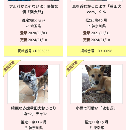
アルパかじゃないよ！陽気な
息を呑むかっこよさ「秋田犬
僕「楽太郎」
com」くん
推定9歳くらい
推定6歳4ヶ月
♂ 埼玉県
♂ 神奈川県
登録
2020/03/03
登録
2021/03/31
更新
2024/01/10
更新
2024/01/10
掲載番号：D305855
掲載番号：D316098
綺麗な赤虎秋田犬おっとり
小柄で可愛い「よもぎ」
「なつ」チャン
推定11歳11ヶ月
推定11歳3ヶ月
♀ 神奈川県
♀ 東京都