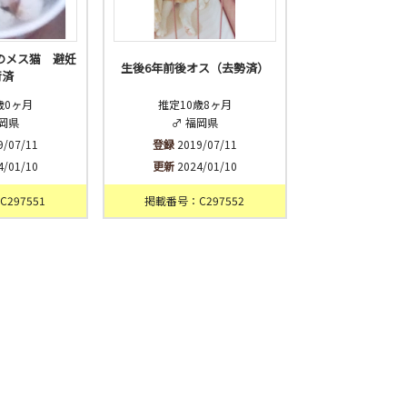
後のメス猫 避妊
生後6年前後オス（去勢済）
術済
歳0ヶ月
推定10歳8ヶ月
福岡県
♂ 福岡県
9/07/11
登録
2019/07/11
4/01/10
更新
2024/01/10
297551
掲載番号：C297552