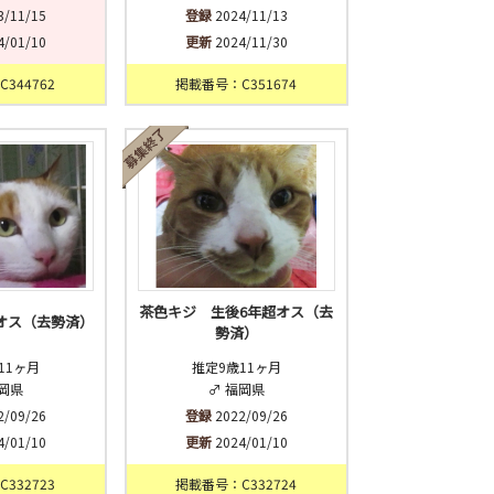
3/11/15
登録
2024/11/13
4/01/10
更新
2024/11/30
344762
掲載番号：C351674
茶色キジ 生後6年超オス（去
超オス（去勢済）
勢済）
11ヶ月
推定9歳11ヶ月
福岡県
♂ 福岡県
2/09/26
登録
2022/09/26
4/01/10
更新
2024/01/10
332723
掲載番号：C332724