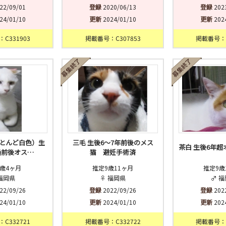
22/09/01
登録
2020/06/13
登録
202
24/01/10
更新
2024/01/10
更新
202
C331903
掲載番号：C307853
掲載番号：C
とんど白色）生
三毛 生後6～7年前後のメス
茶白 生後6年
過前後オス…
猫 避妊手術済
歳4ヶ月
推定9歳11ヶ月
推定9歳
福岡県
♀ 福岡県
♂ 
22/09/26
登録
2022/09/26
登録
202
24/01/10
更新
2024/01/10
更新
202
C332721
掲載番号：C332722
掲載番号：C