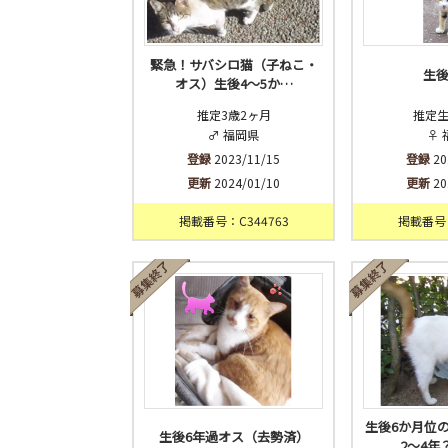
緊急！サバシロ猫（子ねこ・
生後
オス）生後4～5か…
推定3歳2ヶ月
推定生
♂ 福岡県
♀ 
登録
2023/11/15
登録
20
更新
2024/01/10
更新
20
掲載番号：C344763
掲載番号：
生後6か月位
生後6年過オス（去勢済）
2～4年