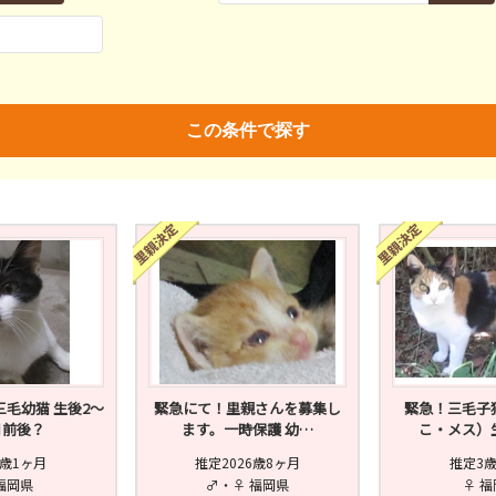
親決定
済
未
不明
済
不妊去勢手術
ワクチン
この条件で探す
毛幼猫 生後2～
緊急にて！里親さんを募集し
緊急！三毛子
月前後？
ます。一時保護 幼…
こ・メス）
歳1ヶ月
推定2026歳8ヶ月
推定3
福岡県
♂・♀ 福岡県
♀ 