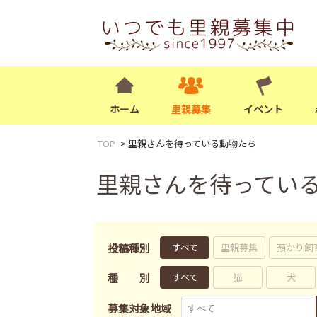
ホーム
里親募集
イベント
TOP
里親さんを待っている動物たち
里親さんを待ってい
投稿種別
すべて
里親募集
預かり飼
種別
すべて
猫
犬
募集対象地域