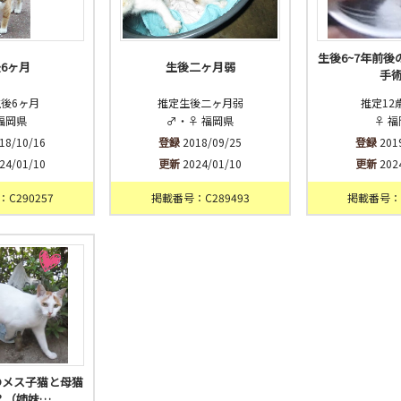
生後6~7年前
6ヶ月
生後二ヶ月弱
手
後6ヶ月
推定生後二ヶ月弱
推定12
福岡県
♂・♀ 福岡県
♀ 
18/10/16
登録
2018/09/25
登録
201
24/01/10
更新
2024/01/10
更新
202
C290257
掲載番号：C289493
掲載番号：C
のメス子猫と母猫
？（姉妹…