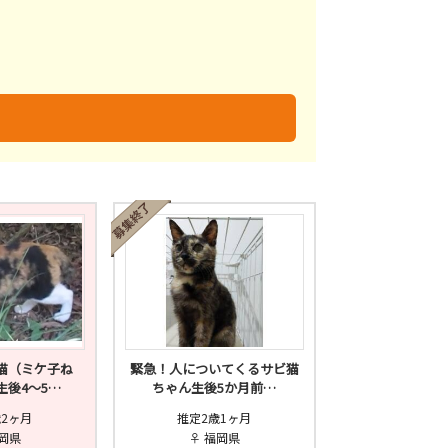
未
不明
猫（ミケ子ね
緊急！人についてくるサビ猫
生後4～5…
ちゃん生後5か月前…
歳2ヶ月
推定2歳1ヶ月
福岡県
♀ 福岡県