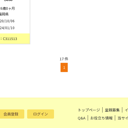
26歳8ヶ月
福岡県
20/10/06
24/01/10
C311513
17 件
1
トップページ
里親募集
会員登録
ログイン
Q&A
お役立ち情報
当サ