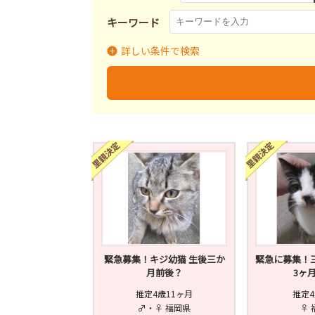
キーワード
詳しい条件で検索
里親募集
募集終了
里
募集状況
緊急募集！キジ幼猫 生後三か
緊急に募集！三
月前後？
3ヶ
推定4歳11ヶ月
推定4
♂・♀ 福岡県
♀ 