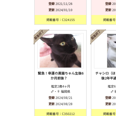
登録
2021/11/26
登録
20
更新
2024/01/10
更新
20
掲載番号：C324155
掲載番号：
緊急！幸運の黒猫ちゃん生後6
チャシロ（ほ
か月前後？
後2年半
推定2歳4ヶ月
推定6
♂・♀ 福岡県
♂ 
登録
2024/08/21
登録
20
更新
2024/08/28
更新
20
掲載番号：C350212
掲載番号：