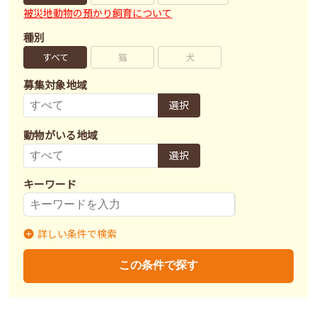
被災地動物の預かり飼育について
種別
すべて
猫
犬
募集対象地域
選択
動物がいる地域
選択
キーワード
詳しい条件で検索
募集状況
里親募集
募集終了
里親決定
この条件で探す
不妊去勢手術
済
未
不明
ワクチン