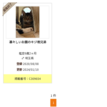
済
未
不明
凛々しいお顔のキジ君兄弟
推定6歳2ヶ月
♂ 埼玉県
登録
2020/08/08
更新
2024/01/10
掲載番号：C309654
1 件
1