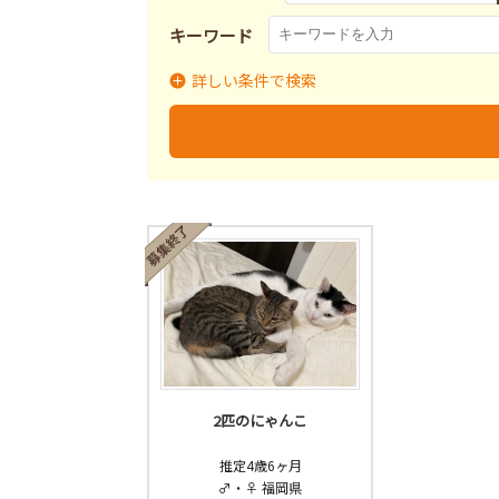
キーワード
詳しい条件で検索
里親募集
募集終了
里
募集状況
2匹のにゃんこ
推定4歳6ヶ月
♂・♀ 福岡県