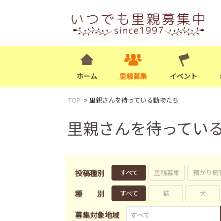
ホーム
里親募集
イベント
TOP
里親さんを待っている動物たち
里親さんを待ってい
投稿種別
すべて
里親募集
預かり飼
種別
すべて
猫
犬
募集対象地域