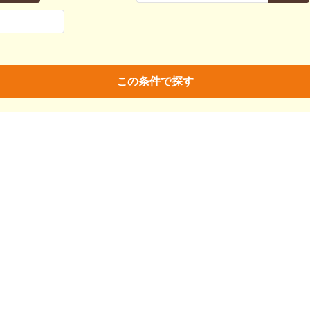
親決定
済
未
不明
済
不妊去勢手術
ワクチン
この条件で探す