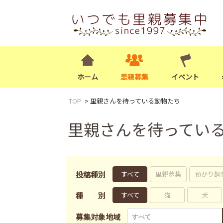
ホーム
里親募集
イベント
TOP
里親さんを待っている動物たち
里親さんを待ってい
投稿種別
すべて
里親募集
預かり飼
種別
すべて
猫
犬
募集対象地域