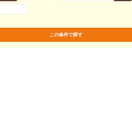
親決定
済
未
不明
済
不妊去勢手術
ワクチン
この条件で探す