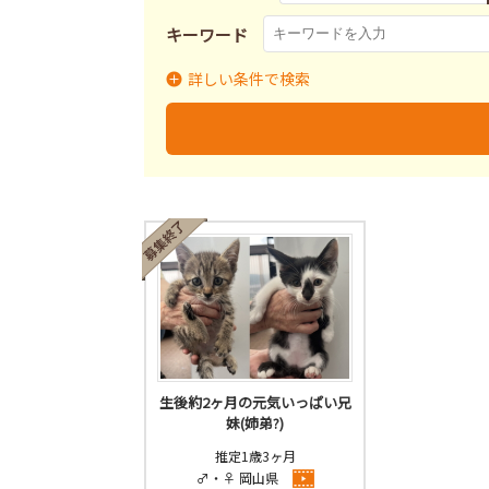
キーワード
詳しい条件で検索
里親募集
募集終了
里
募集状況
生後約2ヶ月の元気いっぱい兄
妹(姉弟?)
推定1歳3ヶ月
♂・♀ 岡山県