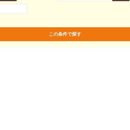
親決定
済
未
不明
済
不妊去勢手術
ワクチン
この条件で探す