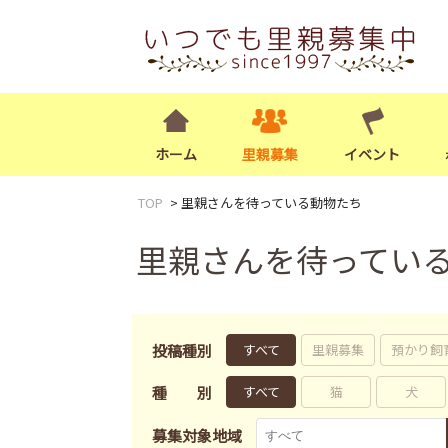
ホーム
里親募集
イベント
TOP
里親さんを待っている動物たち
里親さんを待ってい
投稿種別
すべて
里親募集
預かり飼
種別
すべて
猫
犬
募集対象地域