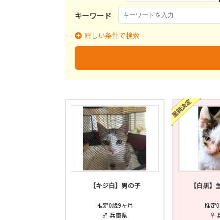
キーワード
詳しい条件で検索
里親募集
募集終了
里
募集状況
【キジ白】男の子
【白黒】生
推定0歳9ヶ月
推定0
♂ 兵庫県
♀ 