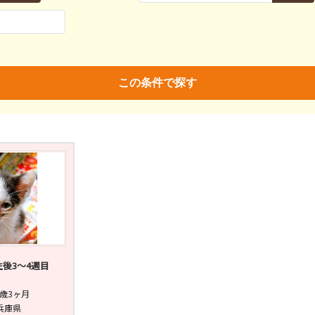
親決定
済
未
不明
済
不妊去勢手術
ワクチン
この条件で探す
後3〜4週目
歳3ヶ月
兵庫県