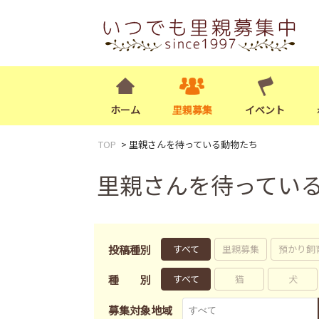
ホーム
里親募集
イベント
TOP
里親さんを待っている動物たち
里親さんを待ってい
投稿種別
すべて
里親募集
預かり飼
種別
すべて
猫
犬
募集対象地域