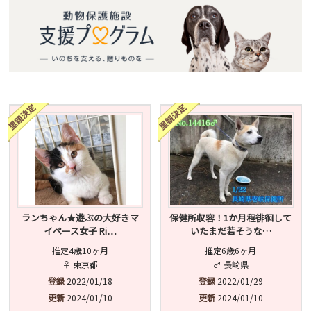
ランちゃん★遊ぶの大好きマ
保健所収容！1か月程徘徊して
イペース女子 Ri…
いたまだ若そうな…
推定4歳10ヶ月
推定6歳6ヶ月
♀ 東京都
♂ 長崎県
登録
2022/01/18
登録
2022/01/29
更新
2024/01/10
更新
2024/01/10