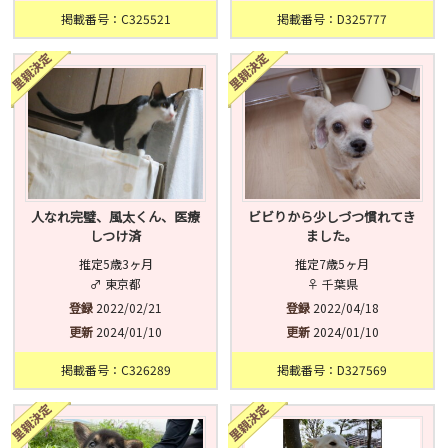
掲載番号：C325521
掲載番号：D325777
人なれ完璧、風太くん、医療
ビビりから少しづつ慣れてき
しつけ済
ました。
推定5歳3ヶ月
推定7歳5ヶ月
♂ 東京都
♀ 千葉県
登録
2022/02/21
登録
2022/04/18
更新
2024/01/10
更新
2024/01/10
掲載番号：C326289
掲載番号：D327569