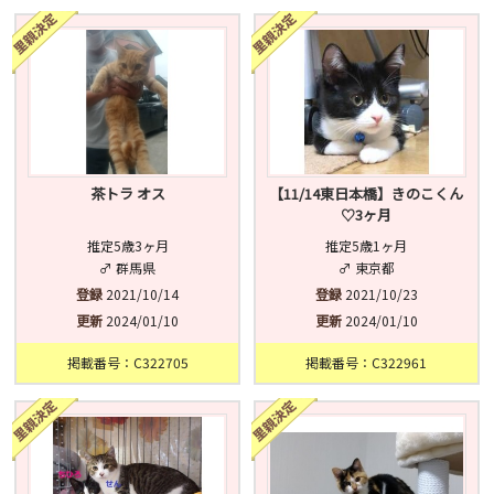
済
未
不明
茶トラ オス
【11/14東日本橋】きのこくん
♡3ヶ月
推定5歳3ヶ月
推定5歳1ヶ月
♂ 群馬県
♂ 東京都
登録
2021/10/14
登録
2021/10/23
更新
2024/01/10
更新
2024/01/10
掲載番号：C322705
掲載番号：C322961