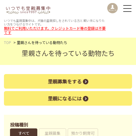
いつでも里親募集中は、犬猫の里親探しをされている方と
飼い主になりた
い方をつなげるサイトです。
無料でご利用いただけます。クレジットカード等の登録は不要
です
TOP
里親さんを待っている動物たち
里親さんを待っている動物たち
里親募集をする
里親になるには
投稿種別
すべて
里親募集
預かり飼育可