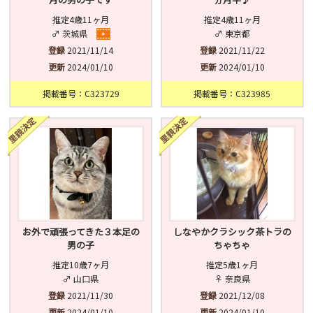
推定4歳11ヶ月
推定4歳11ヶ月
♂ 茨城県
♂ 東京都
登録
2021/11/14
登録
2021/11/22
更新
2024/01/10
更新
2024/01/10
掲載番号：C323729
掲載番号：C323985
お外で頑張ってきた３本足の
しなやかクラシック茶トラの
男の子
ちゃちゃ
推定10歳7ヶ月
推定5歳1ヶ月
♂ 山口県
♀ 奈良県
登録
2021/11/30
登録
2021/12/08
更新
2024/01/10
更新
2024/01/10