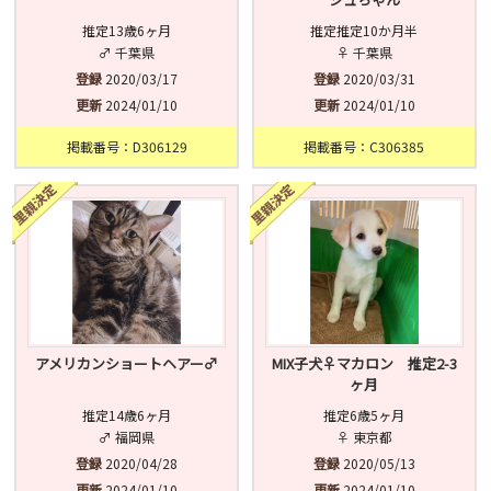
推定13歳6ヶ月
推定推定10か月半
♂ 千葉県
♀ 千葉県
登録
2020/03/17
登録
2020/03/31
更新
2024/01/10
更新
2024/01/10
掲載番号：D306129
掲載番号：C306385
アメリカンショートヘアー♂
MIX子犬♀マカロン 推定2-3
ヶ月
推定14歳6ヶ月
推定6歳5ヶ月
♂ 福岡県
♀ 東京都
登録
2020/04/28
登録
2020/05/13
更新
2024/01/10
更新
2024/01/10