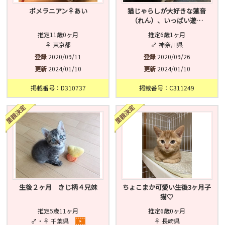
ポメラニアン♀あい
猫じゃらしが大好きな蓮音
（れん）、いっぱい遊…
推定11歳0ヶ月
推定6歳1ヶ月
♀ 東京都
♂ 神奈川県
登録
2020/09/11
登録
2020/09/26
更新
2024/01/10
更新
2024/01/10
掲載番号：D310737
掲載番号：C311249
生後２ヶ月 きじ柄４兄妹
ちょこまか可愛い生後3ヶ月子
猫♡
推定5歳11ヶ月
推定6歳0ヶ月
♂・♀ 千葉県
♀ 長崎県