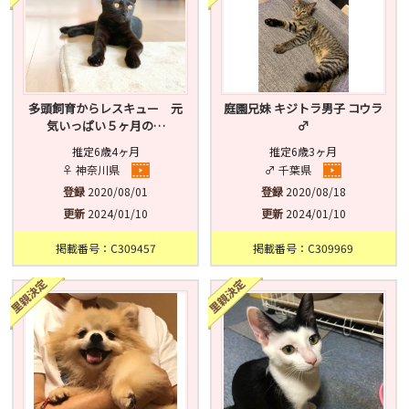
多頭飼育からレスキュー 元
庭園兄妹 キジトラ男子 コウラ
気いっぱい５ヶ月の…
♂
推定6歳4ヶ月
推定6歳3ヶ月
♀ 神奈川県
♂ 千葉県
登録
2020/08/01
登録
2020/08/18
更新
2024/01/10
更新
2024/01/10
掲載番号：C309457
掲載番号：C309969