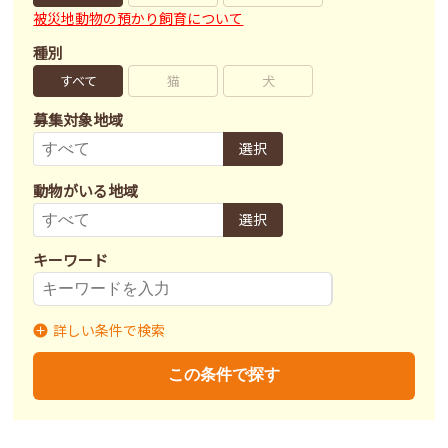
被災地動物の預かり飼育について
種別
すべて
猫
犬
募集対象地域
選択
動物がいる地域
選択
キーワード
詳しい条件で検索
募集状況
里親募集
募集終了
里親決定
この条件で探す
不妊去勢手術
済
未
不明
ワクチン