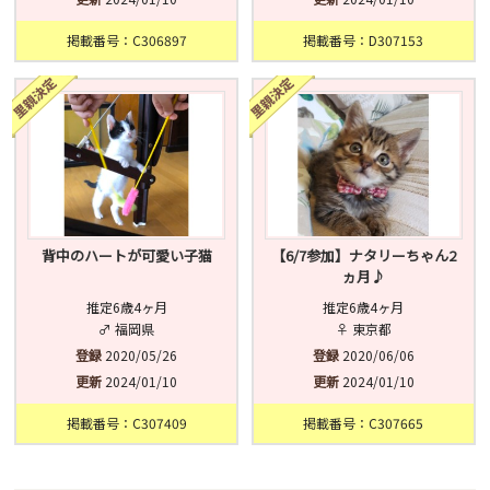
掲載番号：C306897
掲載番号：D307153
背中のハートが可愛い子猫
【6/7参加】ナタリーちゃん2
ヵ月♪
推定6歳4ヶ月
推定6歳4ヶ月
♂ 福岡県
♀ 東京都
登録
2020/05/26
登録
2020/06/06
更新
2024/01/10
更新
2024/01/10
掲載番号：C307409
掲載番号：C307665