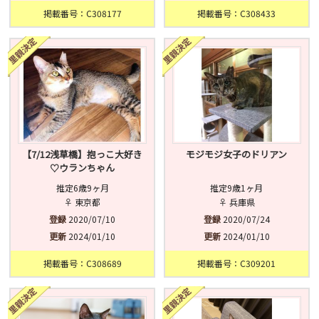
掲載番号：C308177
掲載番号：C308433
【7/12浅草橋】抱っこ大好き
モジモジ女子のドリアン
♡ウランちゃん
推定6歳9ヶ月
推定9歳1ヶ月
♀ 東京都
♀ 兵庫県
登録
2020/07/10
登録
2020/07/24
更新
2024/01/10
更新
2024/01/10
掲載番号：C308689
掲載番号：C309201