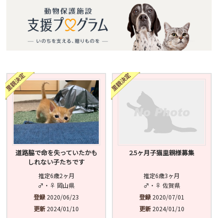
道路脇で命を失っていたかも
2.5ヶ月子猫里親様募集
しれない子たちです
推定6歳2ヶ月
推定6歳3ヶ月
♂・♀ 岡山県
♂・♀ 佐賀県
登録
2020/06/23
登録
2020/07/01
更新
2024/01/10
更新
2024/01/10