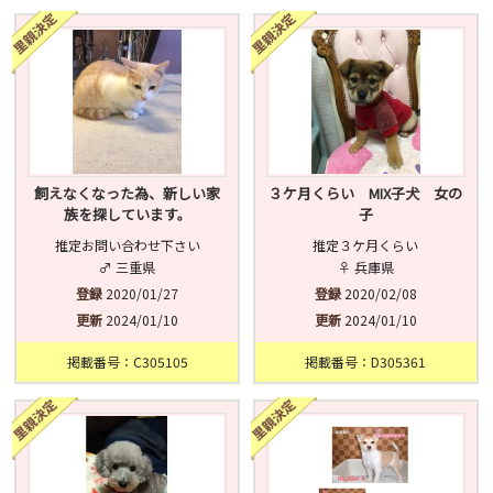
済
未
不明
飼えなくなった為、新しい家
３ケ月くらい MIX子犬 女の
族を探しています。
子
推定お問い合わせ下さい
推定３ケ月くらい
♂ 三重県
♀ 兵庫県
登録
2020/01/27
登録
2020/02/08
更新
2024/01/10
更新
2024/01/10
掲載番号：C305105
掲載番号：D305361