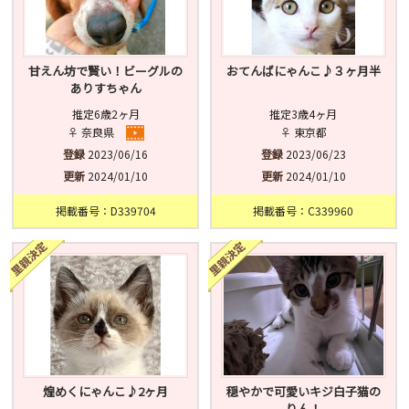
甘えん坊で賢い！ビーグルの
おてんばにゃんこ♪３ヶ月半
ありすちゃん
推定6歳2ヶ月
推定3歳4ヶ月
♀ 奈良県
♀ 東京都
登録
2023/06/16
登録
2023/06/23
更新
2024/01/10
更新
2024/01/10
掲載番号：D339704
掲載番号：C339960
煌めくにゃんこ♪2ヶ月
穏やかで可愛いキジ白子猫の
りん！