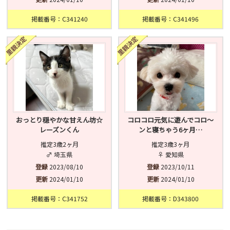
掲載番号：C341240
掲載番号：C341496
おっとり穏やかな甘えん坊☆
コロコロ元気に遊んでコロ〜
レーズンくん
ンと寝ちゃう6ヶ月…
推定3歳2ヶ月
推定3歳3ヶ月
♂ 埼玉県
♀ 愛知県
登録
2023/08/10
登録
2023/10/11
更新
2024/01/10
更新
2024/01/10
掲載番号：C341752
掲載番号：D343800