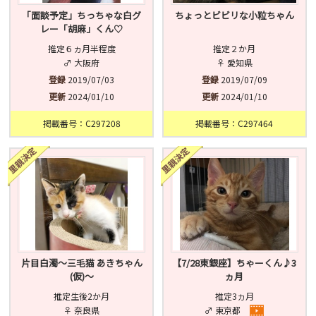
「面談予定」ちっちゃな白グ
ちょっとビビリな小粒ちゃん
レー「胡麻」くん♡
推定６ヵ月半程度
推定２か月
♂ 大阪府
♀ 愛知県
登録
2019/07/03
登録
2019/07/09
更新
2024/01/10
更新
2024/01/10
掲載番号：C297208
掲載番号：C297464
片目白濁〜三毛猫 あきちゃん
【7/28東銀座】ちゃーくん♪3
(仮)〜
ヵ月
推定生後2か月
推定3ヵ月
♀ 奈良県
♂ 東京都