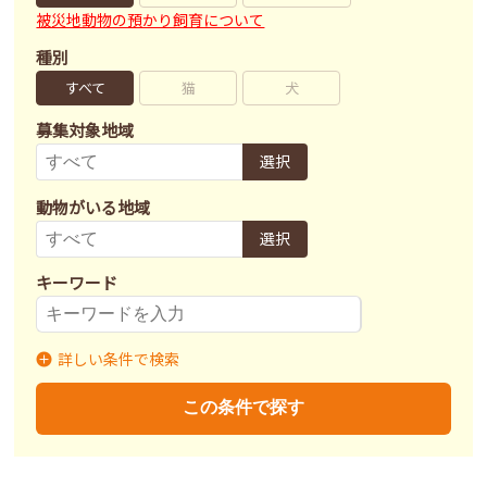
被災地動物の預かり飼育について
種別
すべて
猫
犬
募集対象地域
選択
動物がいる地域
選択
キーワード
詳しい条件で検索
募集状況
里親募集
募集終了
里親決定
この条件で探す
不妊去勢手術
済
未
不明
ワクチン