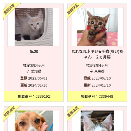
済
未
不明
5s20
なれなれ♪キジ★千衣(ちい)ち
ゃん ２ヵ月弱
推定3歳4ヶ月
推定3歳4ヶ月
♂ 愛知県
♀ 東京都
登録
2023/06/01
登録
2023/06/10
更新
2024/01/10
更新
2024/01/10
掲載番号：C339192
掲載番号：C339448