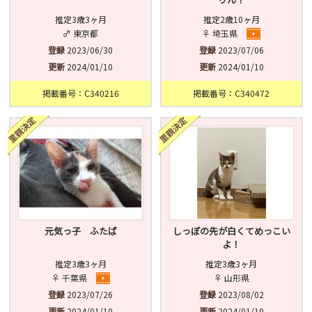
推定3歳3ヶ月
推定2歳10ヶ月
♂ 東京都
♀ 埼玉県
登録
2023/06/30
登録
2023/07/06
更新
2024/01/10
更新
2024/01/10
掲載番号：C340216
掲載番号：C340472
元気っ子 ふたば
しっぽの先が白くてめっこい
よ！
推定3歳3ヶ月
推定3歳3ヶ月
♀ 千葉県
♀ 山形県
登録
2023/07/26
登録
2023/08/02
更新
2024/01/10
更新
2024/01/10