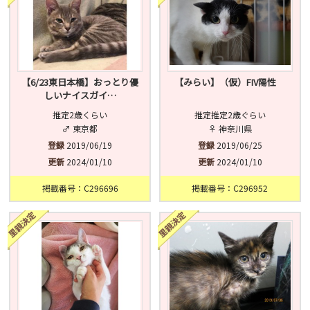
【6/23東日本橋】おっとり優
【みらい】（仮）FIV陽性
しいナイスガイ…
推定2歳くらい
推定推定2歳ぐらい
♂ 東京都
♀ 神奈川県
登録
2019/06/19
登録
2019/06/25
更新
2024/01/10
更新
2024/01/10
掲載番号：C296696
掲載番号：C296952