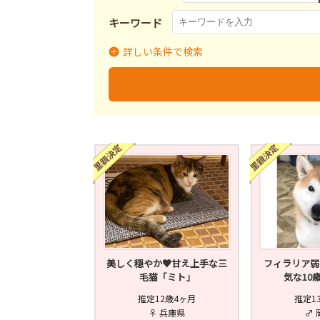
キーワード
詳しい条件で検索
里親募集
募集終了
里
募集状況
美しく穏やか♥甘え上手な三
フィラリア弱
毛猫「ミト」
気な10
推定12歳4ヶ月
推定1
♀ 兵庫県
♂ 