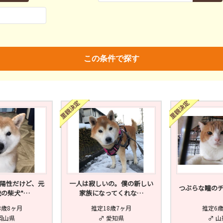
親決定
済
未
不明
済
不妊去勢手術
ワクチン
この条件で探す
陽性だけど、元
一人は寂しいの。僕の新しい
つぶらな瞳の
歳の柴犬*…
家族になってくれな…
3歳8ヶ月
推定18歳7ヶ月
推定6
岡山県
♂ 愛知県
♂ 