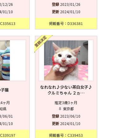
2/12/26
登録
2023/01/26
4/01/10
更新
2024/01/10
335613
掲載番号：D336381
なれなれ♪少ない茶白女子♪
の子猫
クルミちゃん ２ヵ…
歳4ヶ月
推定3歳3ヶ月
高知県
♀ 東京都
3/06/01
登録
2023/06/10
4/01/10
更新
2024/01/10
339197
掲載番号：C339453