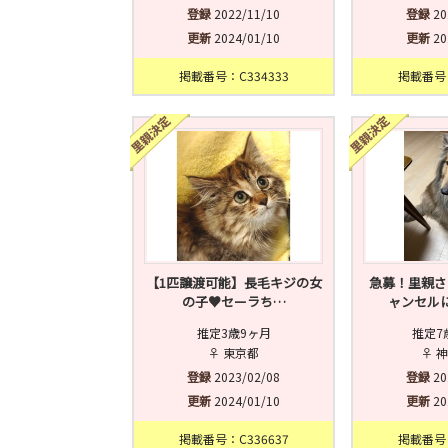
登録
2022/11/10
登録
20
更新
2024/01/10
更新
20
掲載番号：C334333
掲載番号：
【1匹譲渡可能】長毛キジの女
急募！里親さ
の子♥️セーラち…
ャンセル
推定3歳9ヶ月
推定7
♀ 東京都
♀ 
登録
2023/02/08
登録
20
更新
2024/01/10
更新
20
掲載番号：C336637
掲載番号：