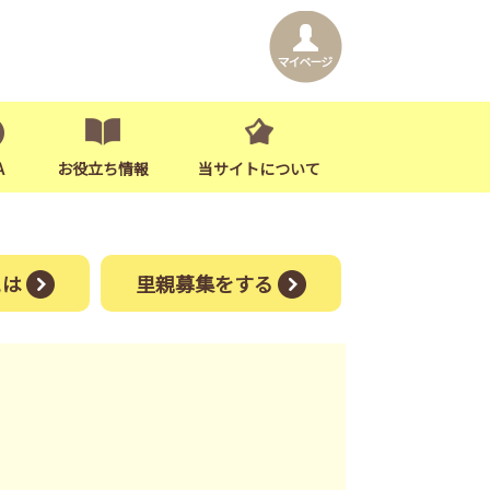
A
お役立ち情報
当サイトについて
には
里親募集をする