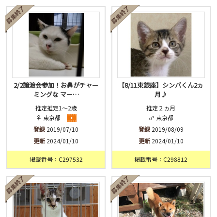
済
未
不明
2/2譲渡会参加！お鼻がチャー
【8/11東銀座】シンバくん2ヵ
ミングな マー…
月♪
推定推定1～2歳
推定２ヵ月
♀ 東京都
♂ 東京都
登録
2019/07/10
登録
2019/08/09
更新
2024/01/10
更新
2024/01/10
掲載番号：C297532
掲載番号：C298812