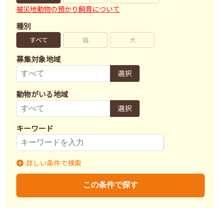
被災地動物の預かり飼育について
種別
すべて
猫
犬
募集対象地域
選択
動物がいる地域
選択
キーワード
詳しい条件で検索
募集状況
里親募集
募集終了
里親決定
この条件で探す
不妊去勢手術
済
未
不明
ワクチン