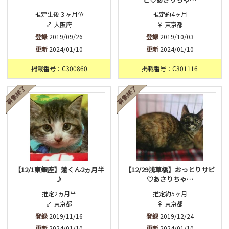
推定生後３ヶ月位
推定約4ヶ月
♂ 大阪府
♀ 東京都
登録
2019/09/26
登録
2019/10/03
更新
2024/01/10
更新
2024/01/10
掲載番号：C300860
掲載番号：C301116
【12/1東銀座】蓮くん2ヵ月半
【12/29浅草橋】おっとりサビ
♪
♡あさりちゃ…
推定2ヵ月半
推定約5ヶ月
♂ 東京都
♀ 東京都
登録
2019/11/16
登録
2019/12/24
更新
2024/01/10
更新
2024/01/10