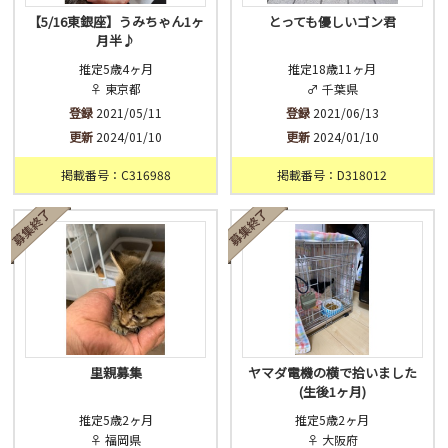
【5/16東銀座】うみちゃん1ヶ
とっても優しいゴン君
月半♪
推定5歳4ヶ月
推定18歳11ヶ月
♀ 東京都
♂ 千葉県
登録
2021/05/11
登録
2021/06/13
更新
2024/01/10
更新
2024/01/10
掲載番号：C316988
掲載番号：D318012
里親募集
ヤマダ電機の横で拾いました
(生後1ヶ月)
推定5歳2ヶ月
推定5歳2ヶ月
♀ 福岡県
♀ 大阪府