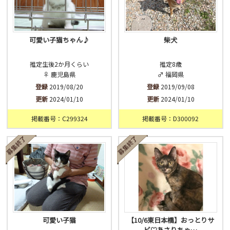
可愛い子猫ちゃん♪
柴犬
推定生後2か月くらい
推定8歳
♀ 鹿児島県
♂ 福岡県
登録
2019/08/20
登録
2019/09/08
更新
2024/01/10
更新
2024/01/10
掲載番号：C299324
掲載番号：D300092
可愛い子猫
【10/6東日本橋】おっとりサ
ビ♡あさりちゃ…