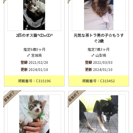
2匹のオス猫^ↀᴥↀ^
元気な茶トラ男の子☆もうす
ぐ2歳
推定6歳0ヶ月
推定7歳3ヶ月
♂ 宮城県
♂ 山梨県
登録
2021/02/20
登録
2021/03/03
更新
2024/01/10
更新
2024/01/10
掲載番号：C315196
掲載番号：C315452