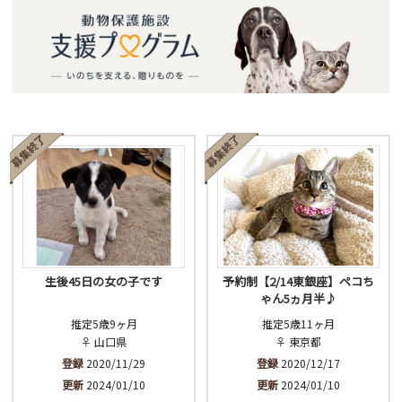
生後45日の女の子です
予約制【2/14東銀座】ペコち
ゃん5ヵ月半♪
推定5歳9ヶ月
推定5歳11ヶ月
♀ 山口県
♀ 東京都
登録
2020/11/29
登録
2020/12/17
更新
2024/01/10
更新
2024/01/10