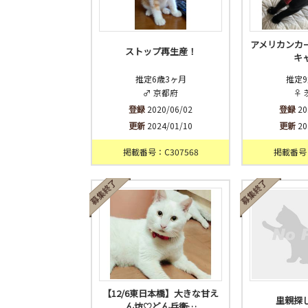
アメリカンカー
ストップ再生産！
キ
推定6歳3ヶ月
推定9
♂ 京都府
♀ 
登録
2020/06/02
登録
20
更新
2024/01/10
更新
20
掲載番号：C307568
掲載番号：
【12/6東日本橋】大きな甘え
里親探
ん坊♡どん兵衛…