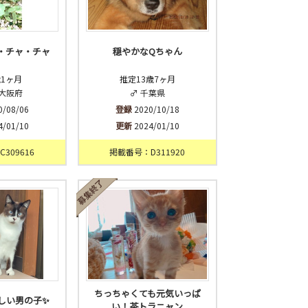
・チャ・チャ
穏やかなQちゃん
歳1ヶ月
推定13歳7ヶ月
 大阪府
♂ 千葉県
0/08/06
登録
2020/10/18
4/01/10
更新
2024/01/10
309616
掲載番号：D311920
ちっちゃくても元気いっぱ
しい男の子✨
い！茶トラニャン