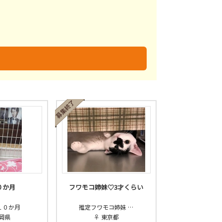
未
不明
０か月
フワモコ姉妹♡3才くらい
１０か月
推定フワモコ姉妹 …
福岡県
♀ 東京都