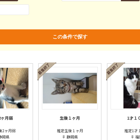
親決定
済
未
不明
済
不妊去勢手術
ワクチン
この条件で探す
2ヶ月弱
生後１ヶ月
1才１
後2ヶ月弱
推定生後１ヶ月
推定1才
静岡県
♀ 静岡県
♀ 