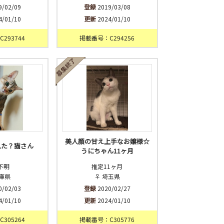
9/02/09
登録
2019/03/08
4/01/10
更新
2024/01/10
293744
掲載番号：C294256
美人顔の甘え上手なお嬢様☆
れた？猫さん
うにちゃん11ヶ月
不明
推定11ヶ月
兵庫県
♀ 埼玉県
0/02/03
登録
2020/02/27
4/01/10
更新
2024/01/10
305264
掲載番号：C305776