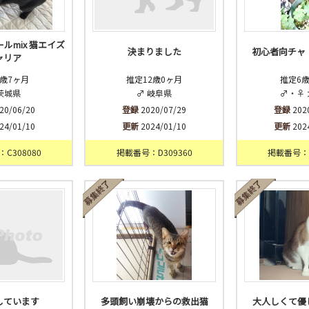
ルmix 猫エイズ
決まりました
初心者向チャ
ャリア
歳7ヶ月
推定12歳0ヶ月
推定6
茨城県
♂ 岐阜県
♂・♀
20/06/20
登録
2020/07/29
登録
202
24/01/10
更新
2024/01/10
更新
202
C308080
掲載番号：D309360
掲載番号：C
しています
多頭飼い崩壊からの救出猫
大人しくて優