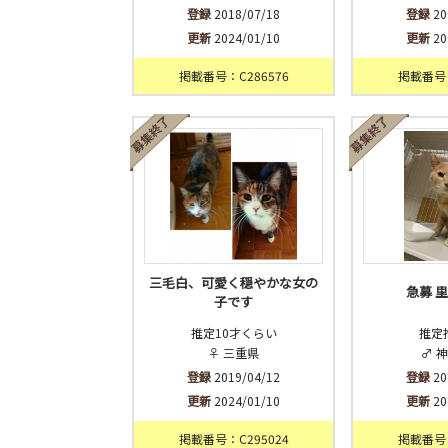
登録
2018/07/18
登録
20
更新
2024/01/10
更新
20
掲載番号：C286576
掲載番号：
三毛白、可愛く穏やかな女の
急募 
子です
推定10才くらい
推定
♀ 三重県
♂ 
登録
2019/04/12
登録
20
更新
2024/01/10
更新
20
掲載番号：C295024
掲載番号：