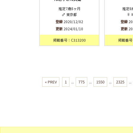
推定7歳8ヶ月
推定8
♂ 東京都
♀ 
登録
2020/12/02
登録
20
更新
2024/01/10
更新
20
掲載番号：C313200
掲載番号：
« PREV
1
...
775
...
1550
...
2325
...