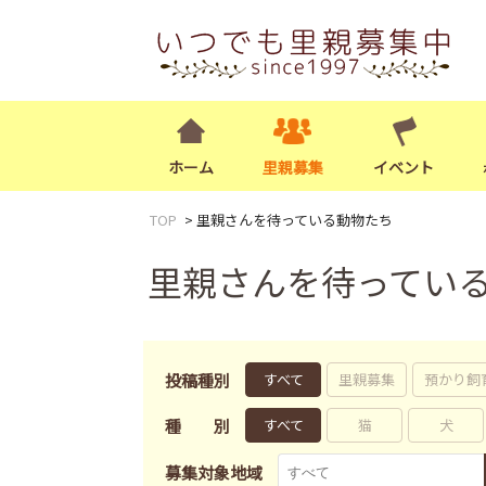
ホーム
里親募集
イベント
TOP
里親さんを待っている動物たち
里親さんを待ってい
投稿種別
すべて
里親募集
預かり飼
種別
すべて
猫
犬
募集対象地域