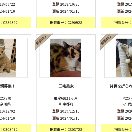
18/09/22
登録
2018/10/30
登録
201
24/01/10
更新
2024/01/10
更新
202
C289392
掲載番号：C290928
掲載番号：C
里親募集！
三毛美女
背骨を折ら
推定7歳
推定6歳11ヶ月
推定
神奈川県
♀ 京都府
♂ 
19/12/02
登録
2019/12/10
登録
202
24/01/10
更新
2024/01/10
更新
202
C303472
掲載番号：C303728
掲載番号：C