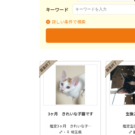
キーワード
詳しい条件で検索
里親募集
募集終了
里
募集状況
3ヶ月 きれいな子猫です
生後
推定3ヶ月 きれいな子…
推定生
♂・♀ 埼玉県
♂ 