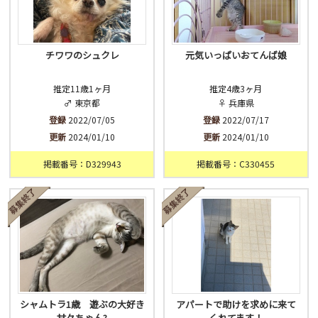
チワワのシュクレ
元気いっぱいおてんば娘
推定11歳1ヶ月
推定4歳3ヶ月
♂ 東京都
♀ 兵庫県
登録
2022/07/05
登録
2022/07/17
更新
2024/01/10
更新
2024/01/10
掲載番号：D329943
掲載番号：C330455
シャムトラ1歳 遊ぶの大好き
アパートで助けを求めに来て
甘々ちゃん?
くれてます！