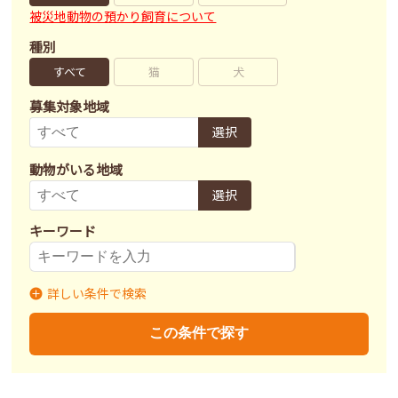
被災地動物の預かり飼育について
種別
すべて
猫
犬
募集対象地域
選択
動物がいる地域
選択
キーワード
詳しい条件で検索
募集状況
里親募集
募集終了
里親決定
この条件で探す
不妊去勢手術
済
未
不明
ワクチン