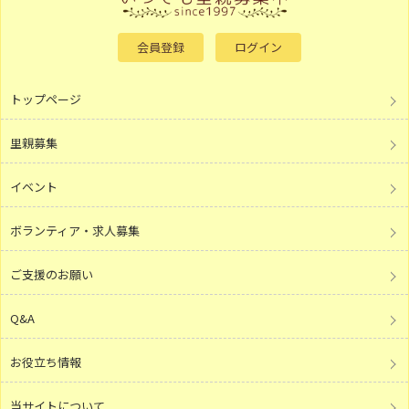
会員登録
ログイン
トップページ
里親募集
イベント
ボランティア・求人募集
ご支援のお願い
Q&A
お役立ち情報
当サイトについて