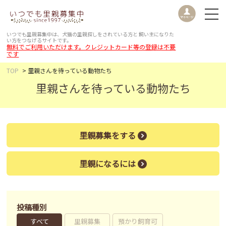
いつでも里親募集中は、犬猫の里親探しをされている方と
飼い主になりた
い方をつなげるサイトです。
無料でご利用いただけます。クレジットカード等の登録は不要
です
TOP
里親さんを待っている動物たち
里親さんを待っている動物たち
里親募集をする
里親になるには
投稿種別
すべて
里親募集
預かり飼育可