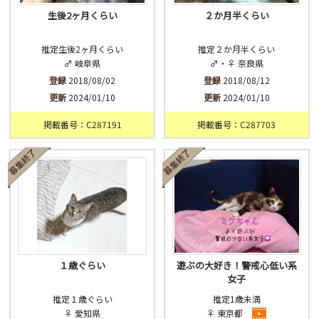
生後2ヶ月くらい
２か月半くらい
推定生後2ヶ月くらい
推定２か月半くらい
♂ 岐阜県
♂・♀ 奈良県
登録
2018/08/02
登録
2018/08/12
更新
2024/01/10
更新
2024/01/10
掲載番号：C287191
掲載番号：C287703
１歳ぐらい
遊ぶの大好き！警戒心低い系
女子
推定１歳ぐらい
推定1歳未満
♀ 愛知県
♀ 東京都