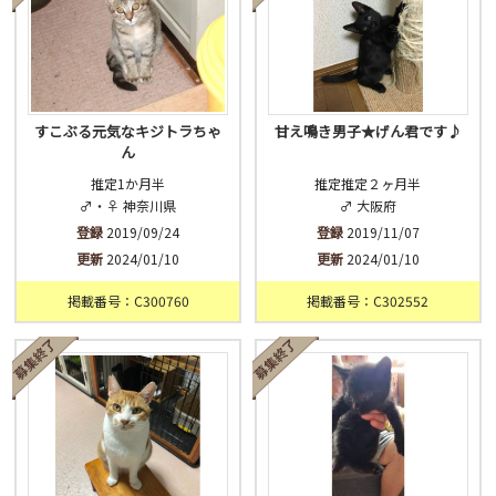
すこぶる元気なキジトラちゃ
甘え鳴き男子★げん君です♪
ん
推定1か月半
推定推定２ヶ月半
♂・♀ 神奈川県
♂ 大阪府
登録
2019/09/24
登録
2019/11/07
更新
2024/01/10
更新
2024/01/10
掲載番号：C300760
掲載番号：C302552