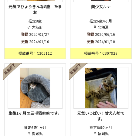
元気でひょうきんな8歳 たま
美少女ルナ
お
推定8歳
推定6歳4ヶ月
♂ 大阪府
♀ 北海道
登録
2020/01/27
登録
2020/06/16
更新
2024/01/10
更新
2024/01/10
掲載番号：C305112
掲載番号：C307928
生後1ヶ月の三毛猫姉妹です。
元気いっぱい！甘えん坊で
す。
推定6歳1ヶ月
推定6歳2ヶ月
♀ 愛媛県
♀ 福岡県