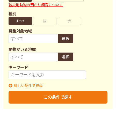
被災地動物の預かり飼育について
種別
すべて
猫
犬
募集対象地域
選択
動物がいる地域
選択
キーワード
詳しい条件で検索
募集状況
里親募集
募集終了
里親決定
この条件で探す
不妊去勢手術
済
未
不明
ワクチン