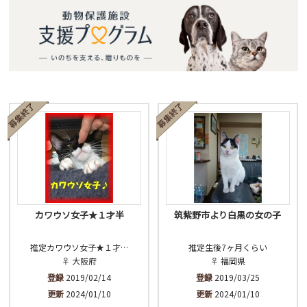
カワウソ女子★１才半
筑紫野市より白黒の女の子
推定カワウソ女子★１才…
推定生後7ヶ月くらい
♀ 大阪府
♀ 福岡県
登録
2019/02/14
登録
2019/03/25
更新
2024/01/10
更新
2024/01/10