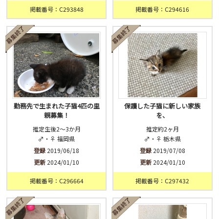
掲載番号：C293848
掲載番号：C294616
勤務先で生まれた子猫4匹の里
保護した子猫に新しい家族
親募集！
を、
推定生後2～3か月
推定約2ヶ月
♂・♀ 福岡県
♂・♀ 栃木県
登録
2019/06/18
登録
2019/07/08
更新
2024/01/10
更新
2024/01/10
掲載番号：C296664
掲載番号：C297432