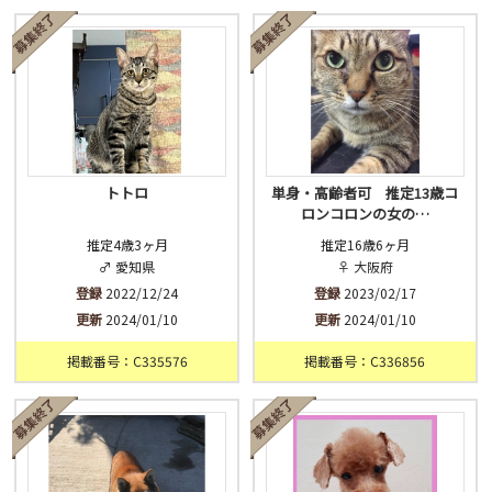
済
未
不明
トトロ
単身・高齢者可 推定13歳コ
ロンコロンの女の…
推定4歳3ヶ月
推定16歳6ヶ月
♂ 愛知県
♀ 大阪府
登録
2022/12/24
登録
2023/02/17
更新
2024/01/10
更新
2024/01/10
掲載番号：C335576
掲載番号：C336856