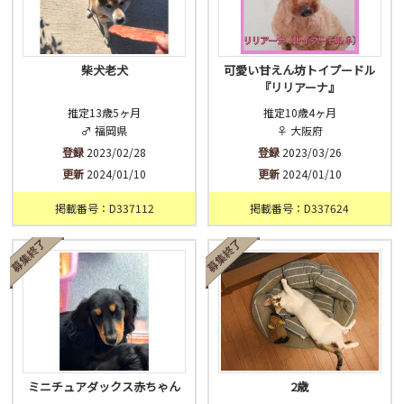
柴犬老犬
可愛い甘えん坊トイプードル
『リリアーナ』
推定13歳5ヶ月
推定10歳4ヶ月
♂ 福岡県
♀ 大阪府
登録
2023/02/28
登録
2023/03/26
更新
2024/01/10
更新
2024/01/10
掲載番号：D337112
掲載番号：D337624
ミニチュアダックス赤ちゃん
2歳