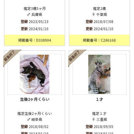
推定3歳5ヶ月
推定2歳
♂ 兵庫県
♀ 千葉県
登録
2023/05/23
登録
2018/07/08
更新
2024/01/10
更新
2024/01/10
掲載番号：D338904
掲載番号：C286168
生後2ヶ月くらい
１才
推定生後2ヶ月くらい
推定１才
♂ 岐阜県
♀ 三重県
登録
2018/08/02
登録
2018/09/05
更新
2024/01/10
更新
2024/01/10