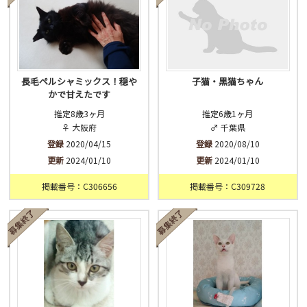
長毛ペルシャミックス！穏や
子猫・黒猫ちゃん
かで甘えたです
推定8歳3ヶ月
推定6歳1ヶ月
♀ 大阪府
♂ 千葉県
登録
2020/04/15
登録
2020/08/10
更新
2024/01/10
更新
2024/01/10
掲載番号：C306656
掲載番号：C309728