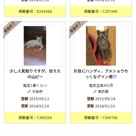
掲載番号：D294368
掲載番号：C297440
少し人見知りですが、甘えた
片目にハンディ、アメショウち
の山ピー
っくなグイン君♡
推定1歳くらい
推定生後4カ月
♂ 大阪府
♂ 東京都
登録
2019/09/12
登録
2019/09/24
更新
2024/01/10
更新
2024/01/10
掲載番号：C300256
掲載番号：C300768