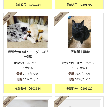
掲載番号：C301024
掲載番号：C301792
紀州犬MIX7歳とボーダーコリ
3匹猫飼主募集❗️
ー6歳
推定紀州犬MIX201…
推定クロ→オス ミケ→…
♂ 大阪府
♂・♀ 大阪府
登録
2019/12/05
登録
2020/01/28
更新
2024/01/10
更新
2024/01/10
掲載番号：D303584
掲載番号：C305120