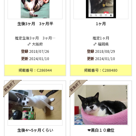
生後3ヶ月 3ヶ月半
1ヶ月
推定生後3ヶ月 3ヶ月…
推定1ヶ月
♂ 大阪府
♂ 福岡県
登録
2018/07/26
登録
2018/08/29
更新
2024/01/10
更新
2024/01/10
掲載番号：C286944
掲載番号：C288480
生後4〜5ヶ月くらい
❤黒白１０歳位