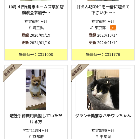
10月４日❣️島忠ホームズ草加店
甘えん坊ｺﾝﾋﾞを一緒に迎えて
譲渡会参加予…
下さい(ﾃｨｰ…
推定6歳1ヶ月
推定6歳1ヶ月
♀ 埼玉県
♂ 東京都
登録
2020/09/19
登録
2020/10/14
更新
2024/01/10
更新
2024/01/10
掲載番号：C311008
掲載番号：C311776
避妊手術費用負担していただ
グラン❤︎美猫なハチワレちゃん
ける方
推定11歳4ヶ月
推定8歳0ヶ月
♀ 京都府
♀ 千葉県