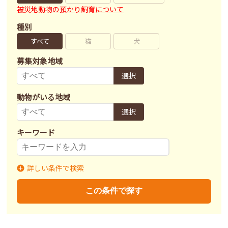
被災地動物の預かり飼育について
種別
すべて
猫
犬
募集対象地域
選択
動物がいる地域
選択
キーワード
詳しい条件で検索
募集状況
里親募集
募集終了
里親決定
この条件で探す
不妊去勢手術
済
未
不明
ワクチン