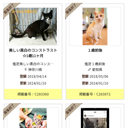
済
未
不明
美しい黒白のコンストラスト
１歳前後
☆1歳11ヶ月
推定美しい黒白のコンス…
推定１歳前後
♀ 神奈川県
♂ 愛知県
登録
2018/04/14
登録
2018/05/06
更新
2024/01/10
更新
2024/01/10
掲載番号：C283360
掲載番号：C283872