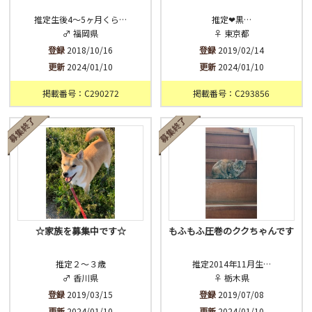
推定生後4〜5ヶ月くら…
推定❤黒…
♂ 福岡県
♀ 東京都
登録
2018/10/16
登録
2019/02/14
更新
2024/01/10
更新
2024/01/10
掲載番号：C290272
掲載番号：C293856
☆家族を募集中です☆
もふもふ圧巻のククちゃんです
推定２〜３歳
推定2014年11月生…
♂ 香川県
♀ 栃木県
登録
2019/03/15
登録
2019/07/08
更新
2024/01/10
更新
2024/01/10