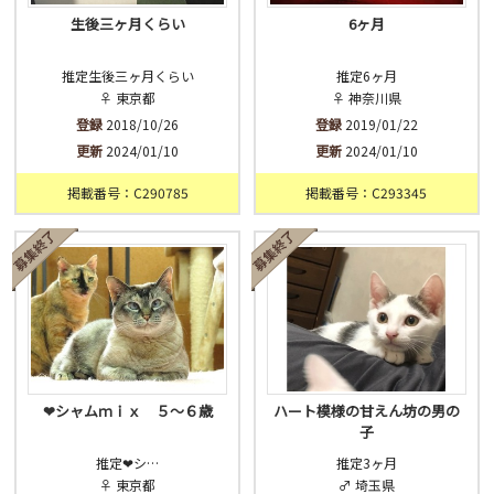
生後三ヶ月くらい
6ヶ月
推定生後三ヶ月くらい
推定6ヶ月
♀ 東京都
♀ 神奈川県
登録
2018/10/26
登録
2019/01/22
更新
2024/01/10
更新
2024/01/10
掲載番号：C290785
掲載番号：C293345
❤シャムｍｉｘ ５〜６歳
ハート模様の甘えん坊の男の
子
推定❤シ…
推定3ヶ月
♀ 東京都
♂ 埼玉県