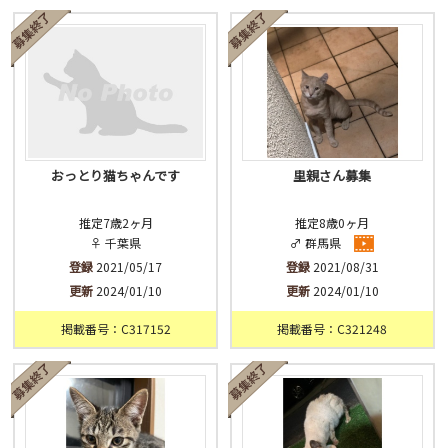
済
未
不明
おっとり猫ちゃんです
里親さん募集
推定7歳2ヶ月
推定8歳0ヶ月
♀ 千葉県
♂ 群馬県
登録
2021/05/17
登録
2021/08/31
更新
2024/01/10
更新
2024/01/10
掲載番号：C317152
掲載番号：C321248