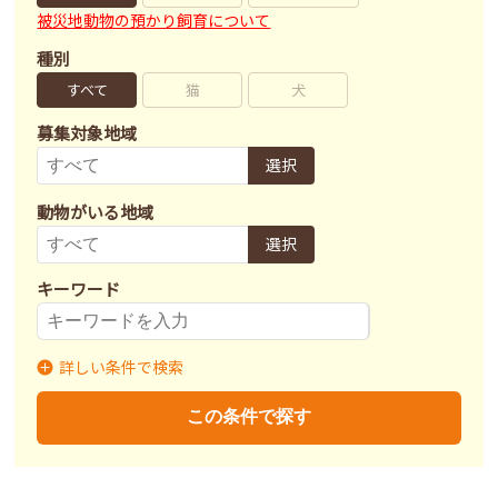
被災地動物の預かり飼育について
種別
すべて
猫
犬
募集対象地域
選択
動物がいる地域
選択
キーワード
詳しい条件で検索
募集状況
里親募集
募集終了
里親決定
この条件で探す
不妊去勢手術
済
未
不明
ワクチン