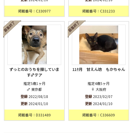
掲載番号：C330977
掲載番号：C331233
ずっとのおうちを探していま
11ｹ月 甘えん坊 もかちゃん
す♂テア
推定5歳1ヶ月
推定4歳5ヶ月
♂ 東京都
♀ 大阪府
登録
2022/08/18
登録
2023/02/07
更新
2024/01/10
更新
2024/01/10
掲載番号：D331489
掲載番号：C336609