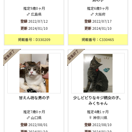
推定9歳0ヶ月
推定6歳9ヶ月
♂ 広島県
♂ 大阪府
登録
2022/07/12
登録
2022/07/17
更新
2024/01/10
更新
2024/01/10
掲載番号：D330209
掲載番号：C330465
甘えん坊な男の子
少しビビりなキジ柄女の子、
みくちゃん
推定7歳0ヶ月
推定4歳1ヶ月
♂ 山口県
♀ 神奈川県
登録
2022/08/01
登録
2022/08/10
更新
2024/01/10
更新
2024/01/10