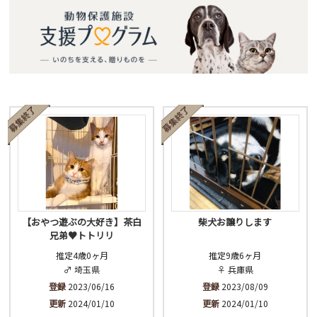
【おやつ遊ぶの大好き】茶白
柴犬お譲りします
兄弟♥トトリリ
推定4歳0ヶ月
推定9歳6ヶ月
♂ 埼玉県
♀ 兵庫県
登録
2023/06/16
登録
2023/08/09
更新
2024/01/10
更新
2024/01/10