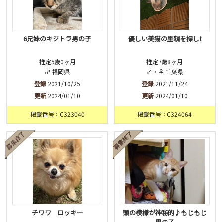
6兄妹のキジトラ男の子
優しい美猫の里親を探し❗️
推定5歳0ヶ月
推定7歳8ヶ月
♂ 福岡県
♂・♀ 千葉県
登録
2021/10/25
登録
2021/11/24
更新
2024/01/10
更新
2024/01/10
掲載番号：C323040
掲載番号：C324064
チワワ ロッキー
頭の模様が神秘的♪もじもじ
男の子