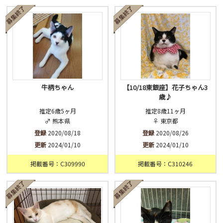
済
未
不明
牛柄ちゃん
【10/18東銀座】花子ちゃん3
歳♪
推定6歳5ヶ月
推定8歳11ヶ月
♂ 熊本県
♀ 東京都
登録
2020/08/18
登録
2020/08/26
更新
2024/01/10
更新
2024/01/10
掲載番号：C309990
掲載番号：C310246