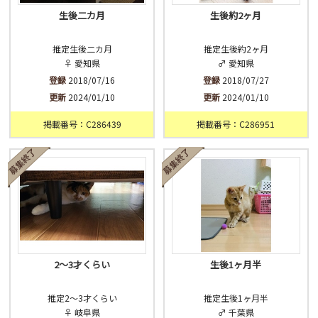
生後二カ月
生後約2ヶ月
推定生後二カ月
推定生後約2ヶ月
♀ 愛知県
♂ 愛知県
登録
2018/07/16
登録
2018/07/27
更新
2024/01/10
更新
2024/01/10
掲載番号：C286439
掲載番号：C286951
2〜3才くらい
生後1ヶ月半
推定2〜3才くらい
推定生後1ヶ月半
♀ 岐阜県
♂ 千葉県