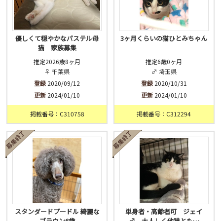
優しくて穏やかなパステル母
3ヶ月くらいの猫ひとみちゃん
猫 家族募集
推定2026歳8ヶ月
推定6歳0ヶ月
♀ 千葉県
♂ 埼玉県
登録
2020/09/12
登録
2020/10/31
更新
2024/01/10
更新
2024/01/10
掲載番号：C310758
掲載番号：C312294
スタンダードプードル 綺麗な
単身者・高齢者可 ジェイ
ブラウン6歳
♂ 大人しく他猫とも…