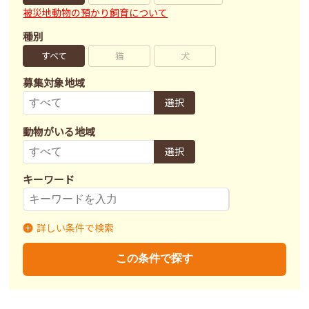
被災地動物の預かり飼育について
種別
すべて
猫
犬
募集対象地域
選択
動物がいる地域
選択
キーワード
詳しい条件で検索
募集状況
里親募集
募集終了
里親決定
この条件で探す
不妊去勢手術
済
未
不明
ワクチン