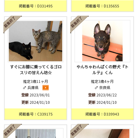
掲載番号：D331495
掲載番号：D135655
すぐにお膝に乗ってくるゴロ
やんちゃわんぱくの野犬『ト
スリの甘えん坊☆
ルテ』くん
推定3歳11ヶ月
推定3歳4ヶ月
♂ 兵庫県
♂ 奈良県
登録
2023/06/01
登録
2023/06/22
更新
2024/01/10
更新
2024/01/10
掲載番号：C339175
掲載番号：D339943