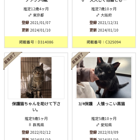
推定12歳4ヶ月
推定7歳10ヶ月
♂ 東京都
♂ 大阪府
登録
2021/01/07
登録
2021/12/31
更新
2024/01/10
更新
2024/01/10
掲載番号：D314086
掲載番号：C325094
保護猫ちゃんを助けて下さ
3/4保護 人懐っこい黒猫
い。
推定9歳5ヶ月
推定5歳10ヶ月
♀ 群馬県
♂ 愛知県
登録
2022/02/12
登録
2022/03/09
更新
2024/01/10
更新
2024/01/10