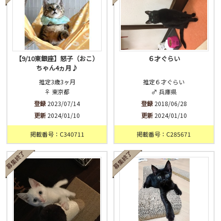
【9/10東銀座】怒子（おこ）
６才ぐらい
ちゃん4ヵ月♪
推定3歳3ヶ月
推定６才ぐらい
♀ 東京都
♂ 兵庫県
登録
2023/07/14
登録
2018/06/28
更新
2024/01/10
更新
2024/01/10
掲載番号：C340711
掲載番号：C285671