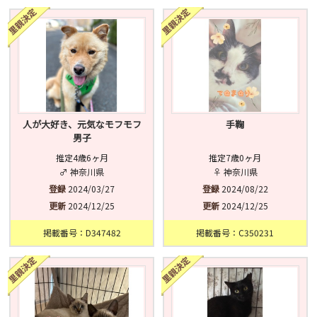
済
未
不明
人が大好き、元気なモフモフ
手鞠
男子
推定4歳6ヶ月
推定7歳0ヶ月
♂ 神奈川県
♀ 神奈川県
登録
2024/03/27
登録
2024/08/22
更新
2024/12/25
更新
2024/12/25
掲載番号：D347482
掲載番号：C350231