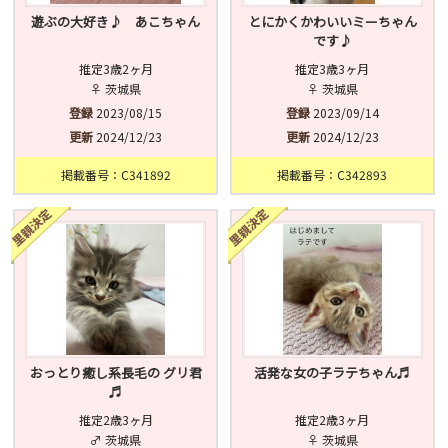
遊ぶの大好き♪ あこちゃん
とにかくかわいいミーちゃん
です♪
推定3歳2ヶ月
推定3歳3ヶ月
♀ 茨城県
♀ 茨城県
登録
2023/08/15
登録
2023/09/14
更新
2024/12/23
更新
2024/12/23
掲載番号：C341892
掲載番号：C342893
おっとり癒し系長毛の グリ君
活発な女の子ラテちゃん♬
♬
推定2歳3ヶ月
推定2歳3ヶ月
♂ 茨城県
♀ 茨城県