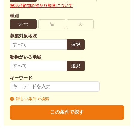
被災地動物の預かり飼育について
種別
すべて
猫
犬
募集対象地域
選択
動物がいる地域
選択
キーワード
詳しい条件で検索
募集状況
里親募集
募集終了
里親決定
この条件で探す
不妊去勢手術
済
未
不明
ワクチン