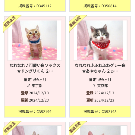
掲載番号：D345112
掲載番号：D350814
なれなれ♪可愛い白ソックス
なれなれ♪ふわふわグレー白
★ドングリくん ２…
★あやちゃん ２ヵ…
推定1歳9ヶ月
推定1歳9ヶ月
♂ 東京都
♀ 東京都
登録
2024/12/13
登録
2024/12/13
更新
2024/12/23
更新
2024/12/23
掲載番号：C352199
掲載番号：C352198