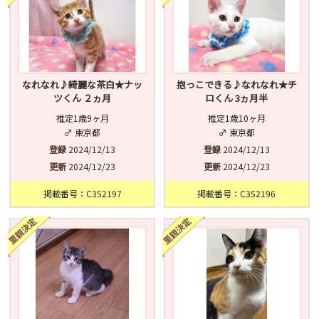
なれなれ♪綺麗な茶白★ナッ
抱っこできる♪なれなれ★チ
ツくん ２ヵ月
ロくん 3ヵ月半
推定1歳9ヶ月
推定1歳10ヶ月
♂ 東京都
♂ 東京都
登録
2024/12/13
登録
2024/12/13
更新
2024/12/23
更新
2024/12/23
掲載番号：C352197
掲載番号：C352196