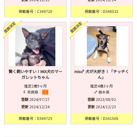
掲載番号：C349720
掲載番号：D348532
賢く飼いやすい！MIX犬のマー
mix♂ 犬が大好き！「チッチく
ガレットちゃん
ん」
推定2歳9ヶ月
推定4歳3ヶ月
♀ 奈良県
♂ 栃木県
登録
2024/07/27
登録
2023/08/02
更新
2024/12/24
更新
2024/12/23
掲載番号：D349725
掲載番号：D341506