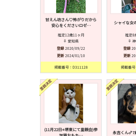
甘えん坊さん♡怖がりだから
シャイな女
安心をくださいロゼ…
推定12歳11ヶ月
推定8
♀ 愛知県
♀ 
登録
2020/09/22
登録
20
更新
2024/01/10
更新
20
掲載番号：D311128
掲載番号：
(11月22日⭐堺東にて里親会)参
永吉くん♂7
加猫おもち…