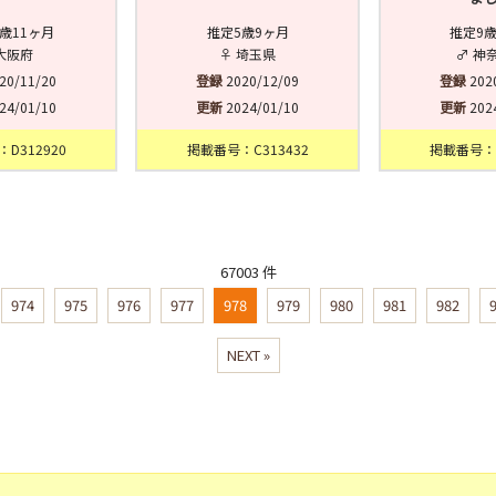
歳11ヶ月
推定5歳9ヶ月
推定9
大阪府
♀ 埼玉県
♂ 神
20/11/20
登録
2020/12/09
登録
202
24/01/10
更新
2024/01/10
更新
202
D312920
掲載番号：C313432
掲載番号：C
67003 件
974
975
976
977
978
979
980
981
982
NEXT »