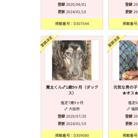
登録
2020/06/01
登録
20
更新
2024/01/10
更新
20
掲載番号：D307544
掲載番号：
寛太くん♂1歳9ヶ月（ダック
元気な男の子
ス）
★オス★
推定7歳9ヶ月
推定6
♂ 大阪府
♂ 福
登録
2020/07/20
登録
20
更新
2024/01/10
更新
20
掲載番号：D309080
掲載番号：