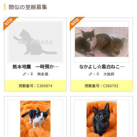
類似の里親募集
熊本地震 一時預か…
なかよし☆黒白ねこ…
♂・♀ 熊本県
♂・♀ 大阪府
掲載番号：C360874
掲載番号：C360792