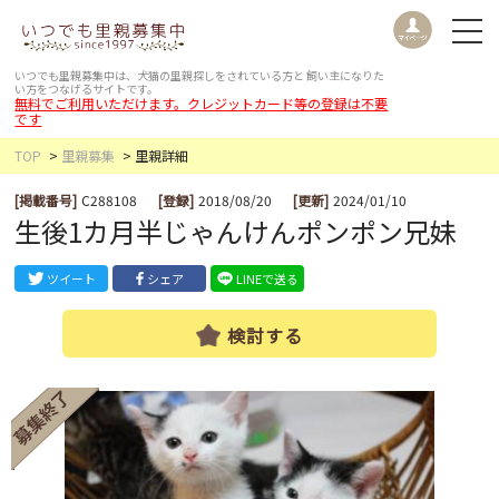
いつでも里親募集中は、犬猫の里親探しをされている方と
飼い主になりた
い方をつなげるサイトです。
無料でご利用いただけます。クレジットカード等の登録は不要
です
TOP
里親募集
里親詳細
[掲載番号]
C288108
[登録]
2018/08/20
[更新]
2024/01/10
生後1カ月半じゃんけんポンポン兄妹
ツイート
シェア
LINEで送る
検討する