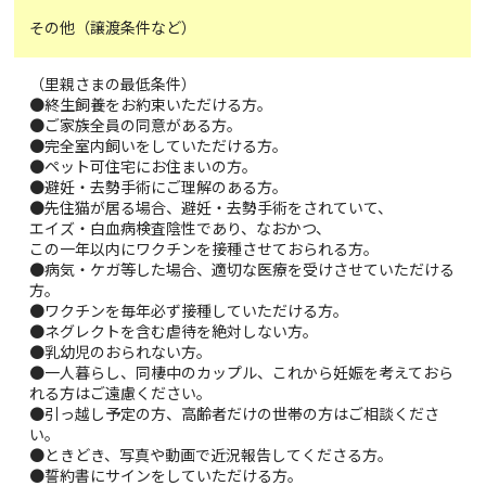
その他（譲渡条件など）
（里親さまの最低条件）
●終生飼養をお約束いただける方。
●ご家族全員の同意がある方。
●完全室内飼いをしていただける方。
●ペット可住宅にお住まいの方。
●避妊・去勢手術にご理解のある方。
●先住猫が居る場合、避妊・去勢手術をされていて、
エイズ・白血病検査陰性であり、なおかつ、
この一年以内にワクチンを接種させておられる方。
●病気・ケガ等した場合、適切な医療を受けさせていただける
方。
●ワクチンを毎年必ず接種していただける方。
●ネグレクトを含む虐待を絶対しない方。
●乳幼児のおられない方。
●一人暮らし、同棲中のカップル、これから妊娠を考えておら
れる方はご遠慮ください。
●引っ越し予定の方、高齢者だけの世帯の方はご相談くださ
い。
●ときどき、写真や動画で近況報告してくださる方。
●誓約書にサインをしていただける方。