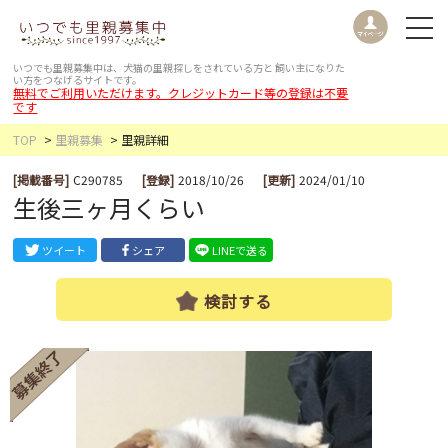
いつでも里親募集中は、犬猫の里親探しをされている方と
飼い主になりた
い方をつなげるサイトです。
無料でご利用いただけます。クレジットカード等の登録は不要
です
TOP
里親募集
里親詳細
[掲載番号]
C290785
[登録]
2018/10/26
[更新]
2024/01/10
生後三ヶ月くらい
ツイート
シェア
LINEで送る
検討する