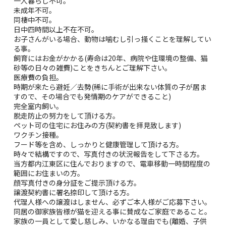
一人暮らし不可。
未成年不可。
同棲中不可。
日中四時間以上不在不可。
お子さんがいる場合、動物は噛むし引っ掻くことを理解してい
る事。
飼育にはお金がかかる(寿命は20年、病院や住環境の整備、猫
砂等の日々の雑費)ことをきちんとご理解下さい。
医療費の負担。
時期が来たら避妊／去勢(稀に手術が出来ない体質の子が居ま
すので、その場合でも発情期のケアができること)
完全室内飼い。
脱走防止の努力をして頂ける方。
ペット可の住宅にお住みの方(契約書を拝見致します)
ワクチン接種。
フード等を含め、しっかりと健康管理して頂ける方。
時々で結構ですので、写真付きの状況報告をして下さる方。
当方都内江東区に住んでおりますので、電車移動一時間程度の
範囲にお住まいの方。
顔写真付きの身分証をご提示頂ける方。
譲渡契約書に署名捺印して頂ける方。
代理人様への譲渡はしません、必ずご本人様がご応募下さい。
同居の御家族皆様が猫を迎える事に賛成なご家庭であること。
家族の一員として愛し慈しみ、いかなる理由でも(離婚、子供