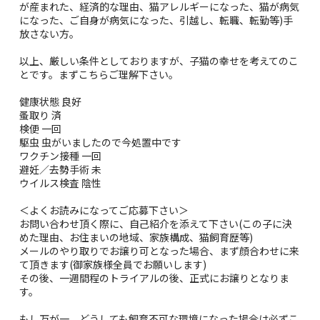
が産まれた、経済的な理由、猫アレルギーになった、猫が病気
になった、ご自身が病気になった、引越し、転職、転勤等)手
放さない方。
以上、厳しい条件としておりますが、子猫の幸せを考えてのこ
とです。まずこちらご理解下さい。
健康状態 良好
蚤取り 済
検便 一回
駆虫 虫がいましたので今処置中です
ワクチン接種 一回
避妊／去勢手術 未
ウイルス検査 陰性
＜よくお読みになってご応募下さい＞
お問い合わせ頂く際に、自己紹介を添えて下さい(この子に決
めた理由、お住まいの地域、家族構成、猫飼育歴等)
メールのやり取りでお譲り可となった場合、まず顔合わせに来
て頂きます(御家族様全員でお願いします)
その後、一週間程のトライアルの後、正式にお譲りとなりま
す。
もし万が一、どうしても飼育不可な環境になった場合は必ずこ